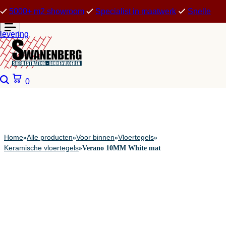
5000+ m2 showroom
Specialist in maatwerk
Snelle
levering
Zoeken
Winkelwagen
0
Home
Alle producten
Voor binnen
Vloertegels
»
»
»
»
Keramische vloertegels
»
Verano 10MM White mat