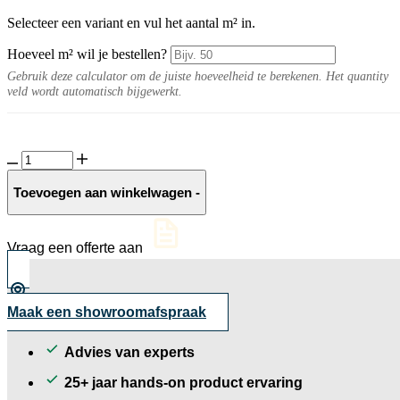
Selecteer een variant en vul het aantal m² in.
Hoeveel m² wil je bestellen?
Gebruik deze calculator om de juiste hoeveelheid te berekenen. Het quantity
veld wordt automatisch bijgewerkt.
Verano
10MM
White
Toevoegen aan winkelwagen
-
mat
aantal
Vraag een offerte aan
Maak een showroomafspraak
Advies van experts
25+ jaar hands-on product ervaring