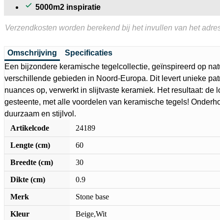
5000m2 inspiratie
Verzendkosten worden berekend bij het invullen van het adres
Omschrijving
Specificaties
Een bijzondere keramische tegelcollectie, geïnspireerd op nat
verschillende gebieden in Noord-Europa. Dit levert unieke pat
nuances op, verwerkt in slijtvaste keramiek. Het resultaat: de l
gesteente, met alle voordelen van keramische tegels! Onderho
duurzaam en stijlvol.
Artikelcode
24189
Lengte (cm)
60
Breedte (cm)
30
Dikte (cm)
0.9
Merk
Stone base
Kleur
Beige,Wit