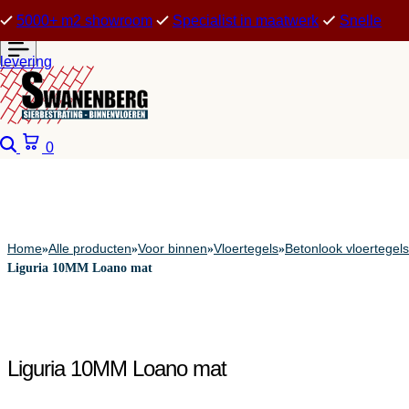
5000+ m2 showroom
Specialist in maatwerk
Snelle
levering
Zoeken
Winkelwagen
0
Home
Alle producten
Voor binnen
Vloertegels
Betonlook vloertegels
»
»
»
»
Liguria 10MM Loano mat
Liguria 10MM Loano mat