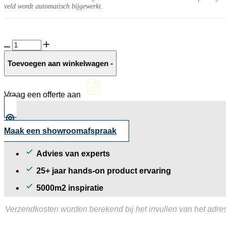
veld wordt automatisch bijgewerkt.
Liguria
10MM
Loano
Toevoegen aan winkelwagen
-
mat
aantal
Vraag een offerte aan
Maak een showroomafspraak
Advies van experts
25+ jaar hands-on product ervaring
5000m2 inspiratie
Verzendkosten worden berekend bij het invullen van het adres