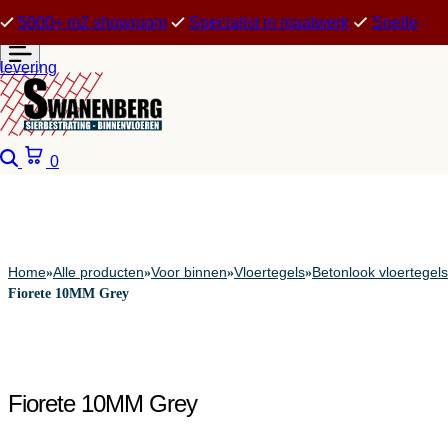
5000+ m2 showroom
Specialist in maatwerk
Snelle
levering
Zoeken
Winkelwagen
0
Home
Alle producten
Voor binnen
Vloertegels
Betonlook vloertegels
»
»
»
»
Fiorete 10MM Grey
Fiorete 10MM Grey