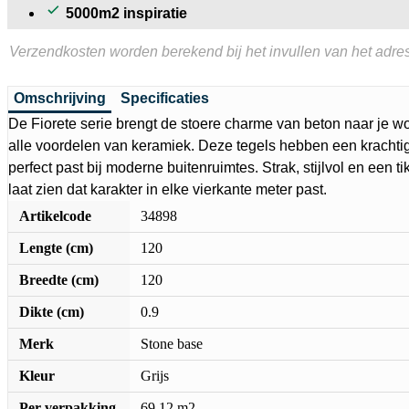
5000m2 inspiratie
Verzendkosten worden berekend bij het invullen van het adres
Omschrijving
Specificaties
De Fiorete serie brengt de stoere charme van beton naar je 
alle voordelen van keramiek. Deze tegels hebben een krachtige
perfect past bij moderne buitenruimtes. Strak, stijlvol en een ti
laat zien dat karakter in elke vierkante meter past.
Artikelcode
34898
Lengte (cm)
120
Breedte (cm)
120
Dikte (cm)
0.9
Merk
Stone base
Kleur
Grijs
Per verpakking
69.12 m2