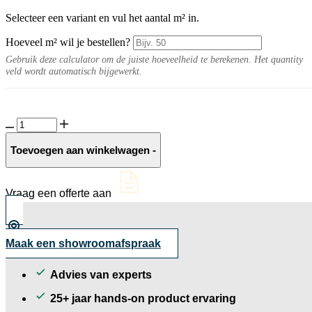
Selecteer een variant en vul het aantal m² in.
Hoeveel m² wil je bestellen?
Gebruik deze calculator om de juiste hoeveelheid te berekenen. Het quantity
veld wordt automatisch bijgewerkt.
Fiorete
10MM
Grey
Toevoegen aan winkelwagen
-
aantal
Vraag een offerte aan
Maak een showroomafspraak
Advies van experts
25+ jaar hands-on product ervaring