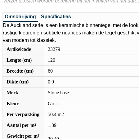
Verzendkosten worden berekend bij het invullen van het adres
Omschrijving
Specificaties
De Auckland serie is een keramische binnentegel met de look
rustige kleuren en subtiele nuances maken de tegel geschikt voo
van modern tot klassiek.
Artikelcode
23279
Lengte (cm)
120
Breedte (cm)
60
Dikte (cm)
0.9
Merk
Stone base
Kleur
Grijs
Per verpakking
50.4 m2
Aantal per m²
1.39
Gewicht per m²
20.49