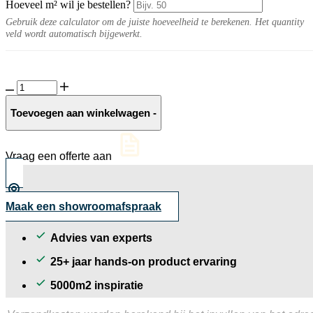
Hoeveel m² wil je bestellen?
Gebruik deze calculator om de juiste hoeveelheid te berekenen. Het quantity
veld wordt automatisch bijgewerkt.
Auckland
10MM
Grey
Toevoegen aan winkelwagen
-
naturel
aantal
Vraag een offerte aan
Maak een showroomafspraak
Advies van experts
25+ jaar hands-on product ervaring
5000m2 inspiratie