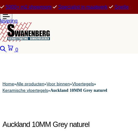
5000+ m2 showroom
Specialist in maatwerk
Snelle
levering
Zoeken
Winkelwagen
0
Home
Alle producten
Voor binnen
Vloertegels
»
»
»
»
Keramische vloertegels
»
Auckland 10MM Grey naturel
Auckland 10MM Grey naturel