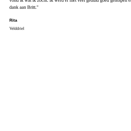
vond ik wat ik zocht. Ik werd er met veel geduld goed geholpen 
dank aan Britt."
Rita
Velddriel