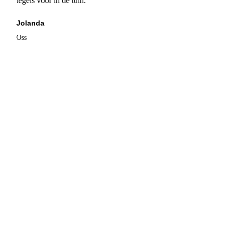
tegels voor in de tuin."
Jolanda
Oss