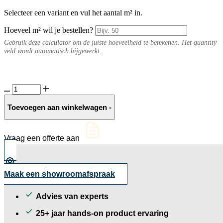
Selecteer een variant en vul het aantal m² in.
Hoeveel m² wil je bestellen?
Gebruik deze calculator om de juiste hoeveelheid te berekenen. Het quantity
veld wordt automatisch bijgewerkt.
Fiorete
10MM
Light
Toevoegen aan winkelwagen
-
aantal
Vraag een offerte aan
Maak een showroomafspraak
Advies van experts
25+ jaar hands-on product ervaring