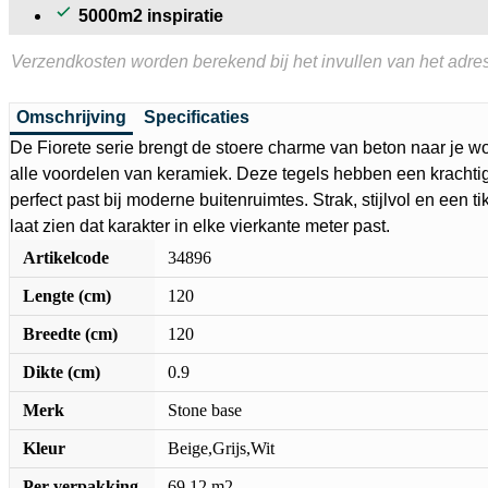
5000m2 inspiratie
Verzendkosten worden berekend bij het invullen van het adres
Omschrijving
Specificaties
De Fiorete serie brengt de stoere charme van beton naar je 
alle voordelen van keramiek. Deze tegels hebben een krachtige
perfect past bij moderne buitenruimtes. Strak, stijlvol en een ti
laat zien dat karakter in elke vierkante meter past.
Artikelcode
34896
Lengte (cm)
120
Breedte (cm)
120
Dikte (cm)
0.9
Merk
Stone base
Kleur
Beige,Grijs,Wit
Per verpakking
69.12 m2