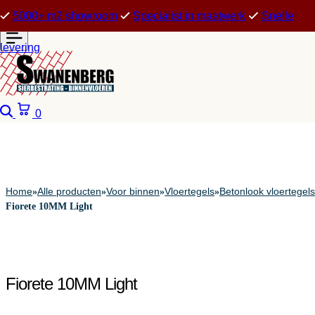
5000+ m2 showroom
Specialist in maatwerk
Snelle
levering
Zoeken
Winkelwagen
0
Home
Alle producten
Voor binnen
Vloertegels
Betonlook vloertegels
»
»
»
»
Fiorete 10MM Light
Fiorete 10MM Light