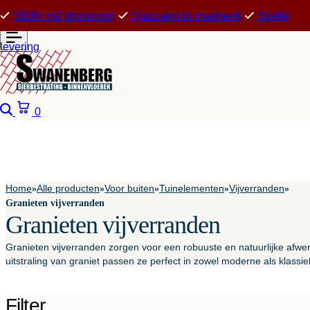
5000+ m2 showroom
Specialist in maatwerk
Snelle
levering
Zoeken
Winkelwagen
0
Home
Alle producten
Voor buiten
Tuinelementen
Vijverranden
»
»
»
»
»
Granieten vijverranden
Granieten vijverranden
Granieten vijverranden zorgen voor een robuuste en natuurlijke afwerki
uitstraling van graniet passen ze perfect in zowel moderne als klassie
Filter