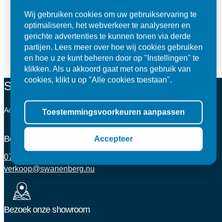
Solido Ceramica 30MM randtegel Marmo Beige
Wij gebruiken cookies om uw gebruikservaring te
optimaliseren, het webverkeer te analyseren en
60x60x3/7 cm
gerichte advertenties te kunnen tonen via derde
partijen. Lees meer over hoe wij cookies gebruiken
en hoe u ze kunt beheren door op "Instellingen" te
95,95 per stuk
Toevoegen aan winkelwagen
klikken. Als u akkoord gaat met ons gebruik van
cookies, klikt u op "Alle cookies toestaan".
Service en contact
Advies nodig? Onze experts staan voor je klaar.
Toestemmingsvoorkeuren aanpassen
Bel of mail ons
Accepteer
073 - 521 37 15
verkoop@swanenberg.nu
Bezoek onze showroom