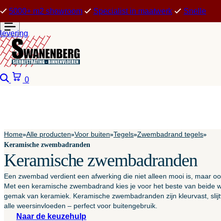
5000+ m2 showroom
Specialist in maatwerk
Snelle
levering
Zoeken
Winkelwagen
0
Home
Alle producten
Voor buiten
Tegels
Zwembadrand tegels
»
»
»
»
»
Keramische zwembadranden
Keramische zwembadranden
Een zwembad verdient een afwerking die niet alleen mooi is, maar o
Met een keramische zwembadrand kies je voor het beste van beide we
gemak van keramiek. Keramische zwembadranden zijn kleurvast, slijt
alle weersinvloeden – perfect voor buitengebruik.
Naar de keuzehulp