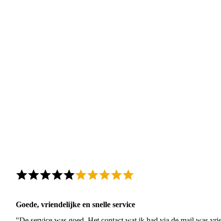
Goede, vriendelijke en snelle service
"De service was goed. Het contact wat ik had via de mail was vrie