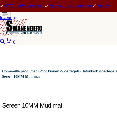
5000+ m2 showroom
Specialist in maatwerk
Snelle
levering
Zoeken
Winkelwagen
0
Home
Alle producten
Voor binnen
Vloertegels
Betonlook vloertegels
»
»
»
»
Sereen 10MM Mud mat
Sereen 10MM Mud mat