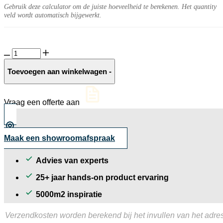
Gebruik deze calculator om de juiste hoeveelheid te berekenen. Het quantity
veld wordt automatisch bijgewerkt.
Sereen
10MM
Mud
Toevoegen aan winkelwagen
-
mat
aantal
Vraag een offerte aan
Maak een showroomafspraak
Advies van experts
25+ jaar hands-on product ervaring
5000m2 inspiratie
Verzendkosten worden berekend bij het invullen van het adres