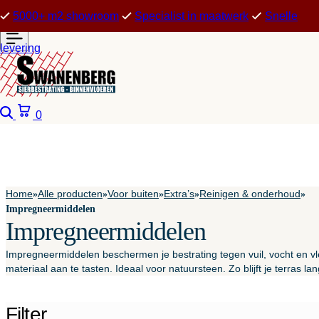
5000+ m2 showroom
Specialist in maatwerk
Snelle
levering
Zoeken
Winkelwagen
0
Home
Alle producten
Voor buiten
Extra’s
Reinigen & onderhoud
»
»
»
»
»
Impregneermiddelen
Impregneermiddelen
Impregneermiddelen beschermen je bestrating tegen vuil, vocht en vle
materiaal aan te tasten. Ideaal voor natuursteen. Zo blijft je terras la
Filter