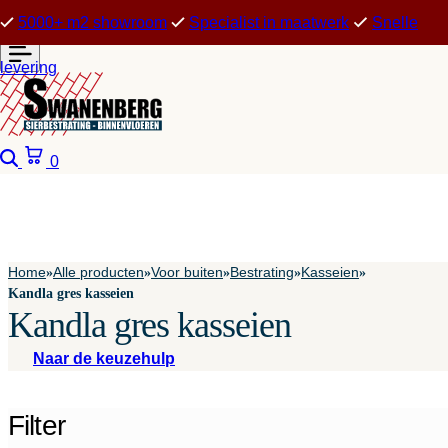
5000+ m2 showroom
Specialist in maatwerk
Snelle
levering
Zoeken
Winkelwagen
0
Home
Alle producten
Voor buiten
Bestrating
Kasseien
»
»
»
»
»
Kandla gres kasseien
Kandla gres kasseien
Naar de keuzehulp
Filter