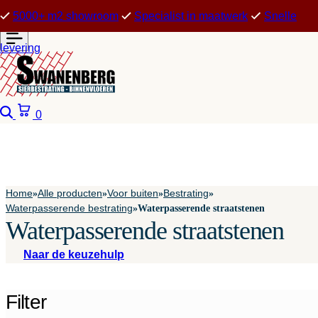
5000+ m2 showroom
Specialist in maatwerk
Snelle
levering
Zoeken
Winkelwagen
0
Home
Alle producten
Voor buiten
Bestrating
»
»
»
»
Waterpasserende bestrating
»
Waterpasserende straatstenen
Waterpasserende straatstenen
Naar de keuzehulp
Filter