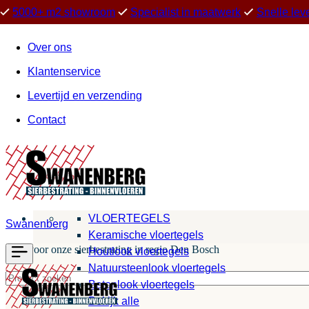
5000+ m2 showroom
Specialist in maatwerk
Snelle lev
Over ons
Klantenservice
Levertijd en verzending
Contact
VLOERTEGELS
Swanenberg
Keramische vloertegels
Kies voor onze sierbestrating in regio Den Bosch
Houtlook vloertegels
Natuursteenlook vloertegels
Betonlook vloertegels
Bekijk alle