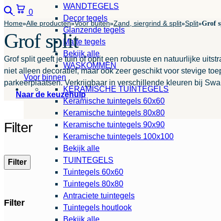
WANDTEGELS
Zoeken
Winkelwagen
0
Decor tegels
Home
Alle producten
Voor buiten
Zand, siergrind & split
Split
»
»
»
»
»
Grof s
Glanzende tegels
Grof split
Matte tegels
Bekijk alle
Grof split geeft je tuin of oprit een robuuste en natuurlijke uitst
WASKOMMEN
niet alleen decoratief, maar ook zeer geschikt voor stevige to
Voor binnen
parkeerplaatsen. Verkrijgbaar in verschillende kleuren bij Sw
KERAMISCHE TUINTEGELS
Naar de keuzehulp
Keramische tuintegels 60x60
Keramische tuintegels 80x80
Filter
Keramische tuintegels 90x90
Keramische tuintegels 100x100
Bekijk alle
TUINTEGELS
Filter
Tuintegels 60x60
Tuintegels 80x80
Antraciete tuintegels
Filter
Tuintegels houtlook
Bekijk alle