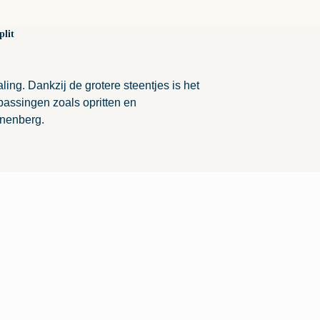
plit
raling. Dankzij de grotere steentjes is het
epassingen zoals opritten en
anenberg.