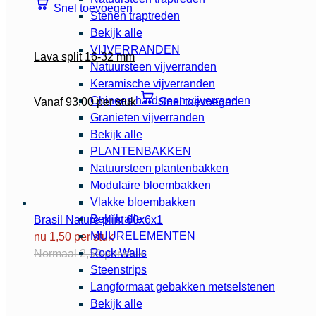
Snel toevoegen
Stenen traptreden
Bekijk alle
VIJVERRANDEN
Lava split 16-32 mm
Natuursteen vijverranden
Keramische vijverranden
Chinees hardsteen vijverranden
Vanaf 93,00 per stuk
Snel toevoegen
Granieten vijverranden
Bekijk alle
PLANTENBAKKEN
Natuursteen plantenbakken
Modulaire bloembakken
Vlakke bloembakken
Bekijk alle
Brasil Nature plint 60x6x1
MUURELEMENTEN
nu 1,50 per stuk
Rock Walls
Normaal 2,50 per stuk
Steenstrips
Langformaat gebakken metselstenen
Bekijk alle