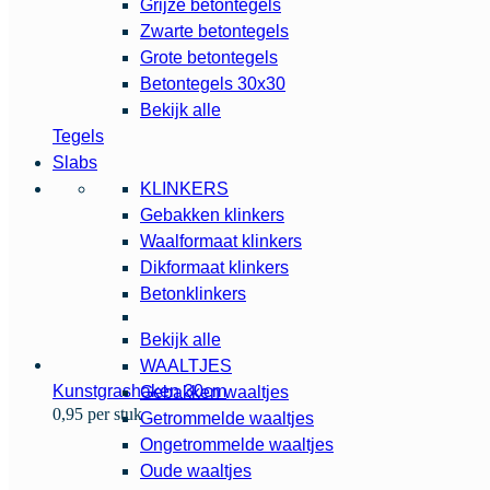
Grijze betontegels
Zwarte betontegels
Grote betontegels
Betontegels 30x30
Bekijk alle
Tegels
Slabs
KLINKERS
Gebakken klinkers
Waalformaat klinkers
Dikformaat klinkers
Betonklinkers
Bekijk alle
WAALTJES
Kunstgrashaken 30cm
Gebakken waaltjes
0,95 per stuk
Getrommelde waaltjes
Ongetrommelde waaltjes
Oude waaltjes