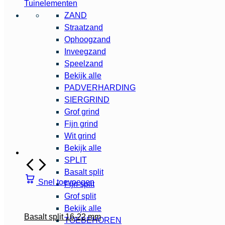
Tuinelementen
ZAND
Straatzand
Ophoogzand
Inveegzand
Speelzand
Bekijk alle
PADVERHARDING
SIERGRIND
Grof grind
Fijn grind
Wit grind
Bekijk alle
SPLIT
Basalt split
Snel toevoegen
Fijn split
Grof split
Bekijk alle
Basalt split 16-22 mm
TOEBEHOREN