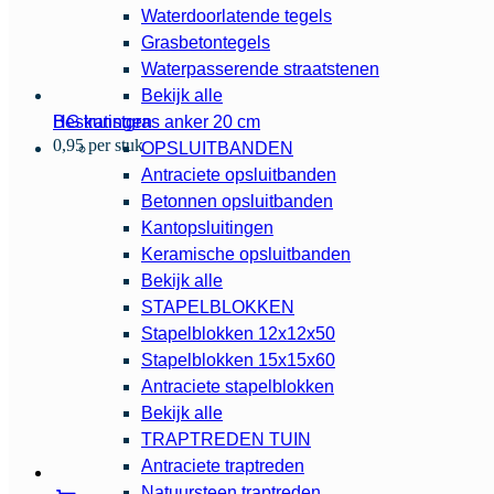
Waterdoorlatende tegels
Grasbetontegels
Waterpasserende straatstenen
Bekijk alle
HG kunstgras anker 20 cm
Bestratingen
0,95 per stuk
OPSLUITBANDEN
Antraciete opsluitbanden
Betonnen opsluitbanden
Kantopsluitingen
Keramische opsluitbanden
Bekijk alle
STAPELBLOKKEN
Stapelblokken 12x12x50
Stapelblokken 15x15x60
Antraciete stapelblokken
Bekijk alle
TRAPTREDEN TUIN
Antraciete traptreden
Natuursteen traptreden