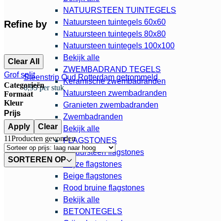
NATUURSTEEN TUINTEGELS
Natuursteen tuintegels 60x60
Refine by
Natuursteen tuintegels 80x80
Natuursteen tuintegels 100x100
Bekijk alle
Clear All
ZWEMBADRAND TEGELS
Grof split
Steenstrip Oud Rotterdam getrommeld
Keramische zwembadranden
Categorieën
0,95 per stuk
Natuursteen zwembadranden
Formaat
Kleur
Granieten zwembadranden
Prijs
Zwembadranden
Apply
Clear
Bekijk alle
11
Producten gevonden
FLAGSTONES
Natuursteen flagstones
SORTEREN OP
Grijze flagstones
Beige flagstones
Rood bruine flagstones
Bekijk alle
BETONTEGELS