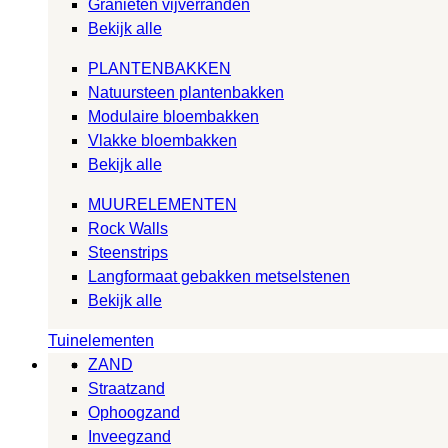
Granieten vijverranden
Bekijk alle
PLANTENBAKKEN
Natuursteen plantenbakken
Modulaire bloembakken
Vlakke bloembakken
Bekijk alle
MUURELEMENTEN
Rock Walls
Steenstrips
Langformaat gebakken metselstenen
Bekijk alle
Tuinelementen
ZAND
Straatzand
Ophoogzand
Inveegzand