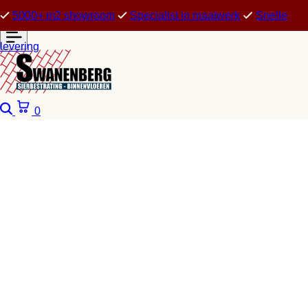
5000+ m2 showroom
Specialist in maatwerk
Snelle
levering
Zoeken
Winkelwagen
0
Sluit je aan bij het team va
Swanenberg
Bij Swanenberg Sierbestrating en Binnenvloeren 