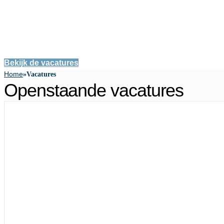
familiebedrijf waar we korte lijnen combineren me
toonaangevend in onze branche en blijven innove
en services tot onze recent gerenoveerde werkp
loodsen.
Bekijk de vacatures
Home
»
Vacatures
Openstaande vacatures