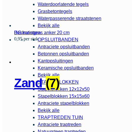
Waterdoorlatende tegels
Grasbetontegels
Waterpasserende straatstenen
Bekijk alle
HG kunstgras anker 20 cm
Bestratingen
0,95 per stuk
OPSLUITBANDEN
Antraciete opsluitbanden
Betonnen opsluitbanden
Kantopsluitingen
Keramische opsluitbanden
Bekijk alle
Zand
(7)
STAPELBLOKKEN
Stapelblokken 12x12x50
Stapelblokken 15x15x60
Antraciete stapelblokken
Bekijk alle
TRAPTREDEN TUIN
Antraciete traptreden
Natuursteen traptreden