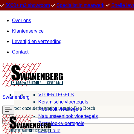
5000+ m2 showroom
Specialist in maatwerk
Snelle lev
Over ons
Klantenservice
Levertijd en verzending
Contact
VLOERTEGELS
Swanenberg
Keramische vloertegels
Kies voor onze sierbestrating in regio Den Bosch
Houtlook vloertegels
Natuursteenlook vloertegels
Betonlook vloertegels
Bekijk alle