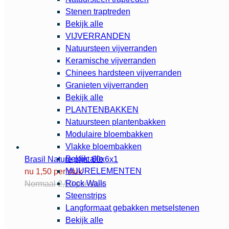
Stenen traptreden
Bekijk alle
VIJVERRANDEN
Natuursteen vijverranden
Keramische vijverranden
Chinees hardsteen vijverranden
Granieten vijverranden
Bekijk alle
PLANTENBAKKEN
Natuursteen plantenbakken
Modulaire bloembakken
Vlakke bloembakken
Bekijk alle
Brasil Nature plint 60x6x1
MUURELEMENTEN
nu 1,50 per stuk
Rock Walls
Normaal 2,50 per stuk
Steenstrips
Langformaat gebakken metselstenen
Bekijk alle