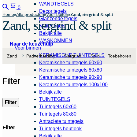
WANDTEGELS
Zoeken
Winkelwagen
0
Decor tegels
Home
Alle producten
Voor buiten
»
»
»
Zand, siergrind & split
Glanzende tegels
Zand, siergrind & split
Matte tegels
Bekijk alle
.
WASKOMMEN
Naar de keuzehulp
Voor binnen
KERAMISCHE TUINTEGELS
Zand
Padverharding
Siergrind
Split
Toebehoren
Keramische tuintegels 60x60
Keramische tuintegels 80x80
Keramische tuintegels 90x90
Filter
Keramische tuintegels 100x100
Bekijk alle
TUINTEGELS
Filter
Tuintegels 60x60
Tuintegels 80x80
Antraciete tuintegels
Filter
Tuintegels houtlook
Bekijk alle