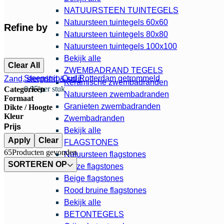
NATUURSTEEN TUINTEGELS
Natuursteen tuintegels 60x60
Refine by
Natuursteen tuintegels 80x80
Natuursteen tuintegels 100x100
Bekijk alle
Clear All
ZWEMBADRAND TEGELS
Steenstrip Oud Rotterdam getrommeld
Zand, siergrind & split
Keramische zwembadranden
0,95 per stuk
Categorieën
Natuursteen zwembadranden
Formaat
Granieten zwembadranden
Dikte / Hoogte
Kleur
Zwembadranden
Prijs
Bekijk alle
Apply
Clear
FLAGSTONES
65
Producten gevonden
Natuursteen flagstones
SORTEREN OP
Grijze flagstones
Beige flagstones
Rood bruine flagstones
Bekijk alle
BETONTEGELS