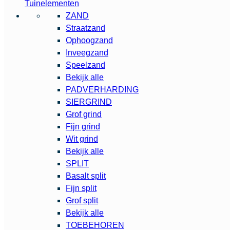
Tuinelementen
ZAND
Straatzand
Ophoogzand
Inveegzand
Speelzand
Bekijk alle
PADVERHARDING
SIERGRIND
Grof grind
Fijn grind
Wit grind
Bekijk alle
SPLIT
Basalt split
Fijn split
Grof split
Bekijk alle
TOEBEHOREN