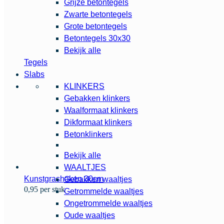
Grijze betontegels
Zwarte betontegels
Grote betontegels
Betontegels 30x30
Bekijk alle
Tegels
Slabs
KLINKERS
Gebakken klinkers
Waalformaat klinkers
Dikformaat klinkers
Betonklinkers
Bekijk alle
WAALTJES
Kunstgrashaken 30cm
Gebakken waaltjes
0,95 per stuk
Getrommelde waaltjes
Ongetrommelde waaltjes
Oude waaltjes