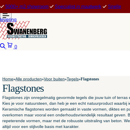
5000+ m2 showroom
Specialist in maatwerk
Snelle
levering
Zoeken
Winkelwagen
0
Home
Alle producten
Voor buiten
Tegels
»
»
»
»
Flagstones
Flagstones
Flagstones zijn onregelmatig gevormde tegels die jouw tuin of terras e
Kies je voor natuursteen, dan heb je een echt natuurproduct waarbij i
Keramische flagstones worden gemaakt in vaste vormen, diktes en p
overkomen maar vooral een onderhoudsvriendelijk resultaat geven. 
repeterende vormen, maar met de robuuste uitstraling van beton. Welk
altijd voor een stijlvolle basis met karakter.