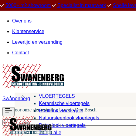
5000+ m2 showroom
Specialist in maatwerk
Snelle lev
Over ons
Klantenservice
Levertijd en verzending
Contact
VLOERTEGELS
Swanenberg
Keramische vloertegels
Kies voor onze sierbestrating in regio Den Bosch
Houtlook vloertegels
Natuursteenlook vloertegels
Betonlook vloertegels
Bekijk alle