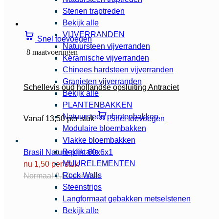
Stenen traptreden
Bekijk alle
VIJVERRANDEN
Snel toevoegen
Natuursteen vijverranden
8 maatvoeringen
Keramische vijverranden
Chinees hardsteen vijverranden
Granieten vijverranden
Schellevis oud hollandse opsluiting Antraciet
Bekijk alle
PLANTENBAKKEN
Natuursteen plantenbakken
Vanaf 13,50 per stuk
Snel toevoegen
Modulaire bloembakken
Vlakke bloembakken
Bekijk alle
Brasil Nature plint 60x6x1
MUURELEMENTEN
nu 1,50 per stuk
Rock Walls
Normaal 2,50 per stuk
Steenstrips
Langformaat gebakken metselstenen
Bekijk alle