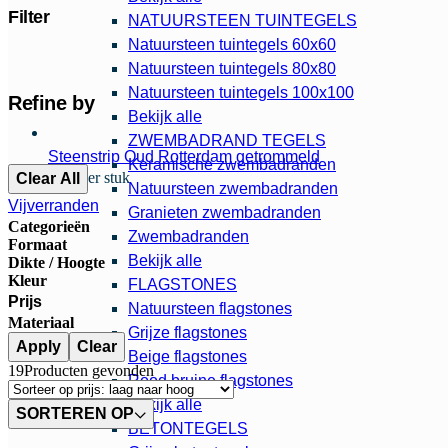
Filter
NATUURSTEEN TUINTEGELS
Natuursteen tuintegels 60x60
Natuursteen tuintegels 80x80
Natuursteen tuintegels 100x100
Refine by
Bekijk alle
ZWEMBADRAND TEGELS
Steenstrip Oud Rotterdam getrommeld
Keramische zwembadranden
0,95 per stuk
Clear All
Natuursteen zwembadranden
Vijverranden
Granieten zwembadranden
Categorieën
Zwembadranden
Formaat
Bekijk alle
Dikte / Hoogte
Kleur
FLAGSTONES
Prijs
Natuursteen flagstones
Materiaal
Grijze flagstones
Apply
Clear
Beige flagstones
19
Producten gevonden
Rood bruine flagstones
Bekijk alle
SORTEREN OP
BETONTEGELS