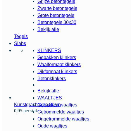
Grijze betontegels
Zwarte betontegels
Grote betontegels
Betontegels 30x30
Bekijk alle
Tegels
Slabs
KLINKERS
Gebakken klinkers
Waalformaat klinkers
Dikformaat klinkers
Betonklinkers
Bekijk alle
WAALTJES
Kunstgrashaken 30cm
Gebakken waaltjes
0,95 per stuk
Getrommelde waaltjes
Ongetrommelde waaltjes
Oude waaltjes