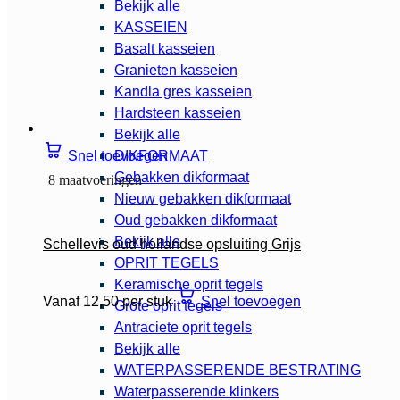
Bekijk alle
KASSEIEN
Basalt kasseien
Granieten kasseien
Kandla gres kasseien
Hardsteen kasseien
Bekijk alle
Snel toevoegen
DIKFORMAAT
Gebakken dikformaat
8 maatvoeringen
Nieuw gebakken dikformaat
Oud gebakken dikformaat
Bekijk alle
Schellevis oud hollandse opsluiting Grijs
OPRIT TEGELS
Keramische oprit tegels
Vanaf 12,50 per stuk
Snel toevoegen
Grote oprit tegels
Antraciete oprit tegels
Bekijk alle
WATERPASSERENDE BESTRATING
Waterpasserende klinkers