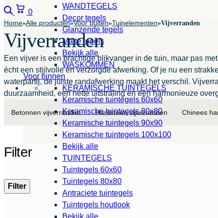
WANDTEGELS
Zoeken
Winkelwagen
0
Decor tegels
Home
Alle producten
Voor buiten
Tuinelementen
»
»
»
»
Vijverranden
Glanzende tegels
Vijverranden
Matte tegels
Bekijk alle
Een vijver is een prachtige blikvanger in de tuin, maar pas met 
WASKOMMEN
écht een stijlvolle en verzorgde afwerking. Of je nu een strakk
Voor binnen
waterpartij, de juiste randafwerking maakt het verschil. Vijve
KERAMISCHE TUINTEGELS
duurzaamheid, een nette uitstraling en een harmonieuze overg
Keramische tuintegels 60x60
Keramische tuintegels 80x80
Betonnen vijverranden
Hardsteen vijverranden
Chinees ha
Keramische tuintegels 90x90
Keramische tuintegels 100x100
Bekijk alle
Filter
TUINTEGELS
Tuintegels 60x60
Tuintegels 80x80
Filter
Antraciete tuintegels
Tuintegels houtlook
Bekijk alle