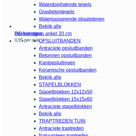
Waterdoorlatende tegels
Grasbetontegels
Waterpasserende straatstenen
Bekijk alle
HG kunstgras anker 20 cm
Bestratingen
0,95 per stuk
OPSLUITBANDEN
Antraciete opsluitbanden
Betonnen opsluitbanden
Kantopsluitingen
Keramische opsluitbanden
Bekijk alle
STAPELBLOKKEN
Stapelblokken 12x12x50
Stapelblokken 15x15x60
Antraciete stapelblokken
Bekijk alle
TRAPTREDEN TUIN
Antraciete traptreden
Natuursteen traptreden