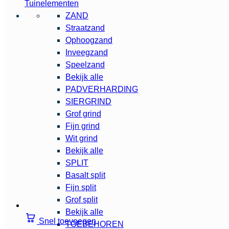
Tuinelementen
ZAND
Straatzand
Ophoogzand
Inveegzand
Speelzand
Bekijk alle
PADVERHARDING
SIERGRIND
Grof grind
Fijn grind
Wit grind
Bekijk alle
SPLIT
Basalt split
Fijn split
Grof split
Bekijk alle
Snel toevoegen
TOEBEHOREN