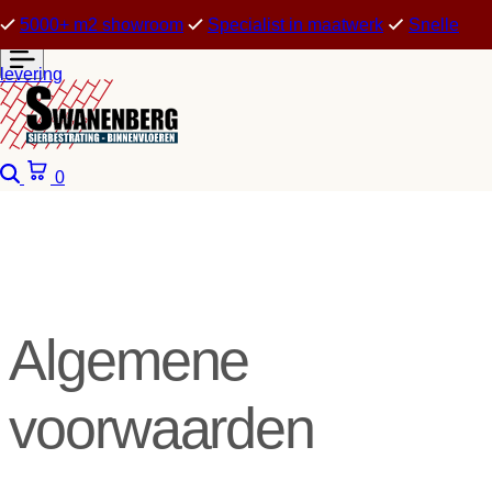
5000+ m2 showroom
Specialist in maatwerk
Snelle
levering
Zoeken
Winkelwagen
0
Algemene
voorwaarden