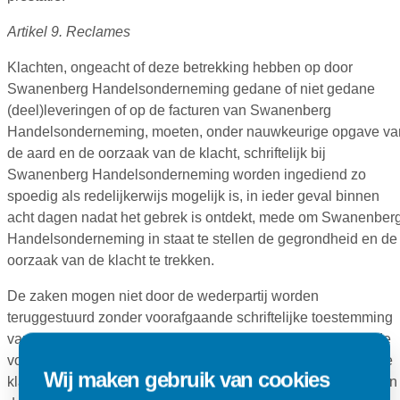
Artikel 9. Reclames
Klachten, ongeacht of deze betrekking hebben op door
Swanenberg Handelsonderneming gedane of niet gedane
(deel)leveringen of op de facturen van Swanenberg
Handelsonderneming, moeten, onder nauwkeurige opgave va
de aard en de oorzaak van de klacht, schriftelijk bij
Swanenberg Handelsonderneming worden ingediend zo
spoedig als redelijkerwijs mogelijk is, in ieder geval binnen
acht dagen nadat het gebrek is ontdekt, mede om Swanenber
Handelsonderneming in staat te stellen de gegrondheid en de
oorzaak van de klacht te trekken.
De zaken mogen niet door de wederpartij worden
teruggestuurd zonder voorafgaande schriftelijke toestemming
van Swanenberg Handelsonderneming. Het verlenen van de
voornoemde toestemming impliceert niet de erkenning dat de
Wij maken gebruik van cookies
klacht gerechtvaardigd is. Na verkregen toestemming moeten