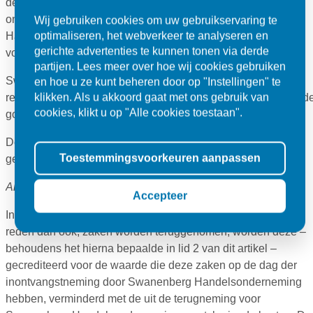
de zaken in ongeschonden staat – tenzij deze beschadigd
ontvangen zijn – in de originele verpakking aan Swanenberg
Wij gebruiken cookies om uw gebruikservaring te
optimaliseren, het webverkeer te analyseren en
Handelsonderneming worden teruggezonden op kosten en
gerichte advertenties te kunnen tonen via derde
voor risico van de wederpartij.
partijen. Lees meer over hoe wij cookies gebruiken
Swanenberg Handelsonderneming aanvaardt geen enkele
en hoe u ze kunt beheren door op "Instellingen" te
klikken. Als u akkoord gaat met ons gebruik van
reclame, in welke zin dan ook, wanneer door de wederpartij d
cookies, klikt u op "Alle cookies toestaan".
goederen zijn verwerkt toegepast, gewijzigd, veranderd, etc.
De wederpartij is niet gerechtigd, ook niet indien zij
Toestemmingsvoorkeuren aanpassen
gereclameerd heeft, haar betalingen op te schorten.
Artikel 10. Retourzendingen
Accepteer
Indien door Swanenberg Handelsonderneming, om welke
reden dan ook, zaken worden teruggenomen, worden deze –
behoudens het hierna bepaalde in lid 2 van dit artikel –
gecrediteerd voor de waarde die deze zaken op de dag der
inontvangstneming door Swanenberg Handelsonderneming
hebben, verminderd met de uit de terugneming voor