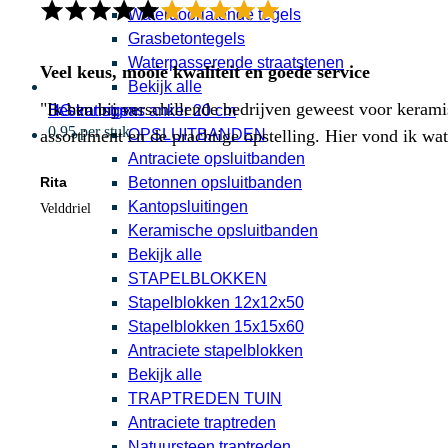
Waterdoorlatende tegels
Grasbetontegels
Waterpasserende straatstenen
Veel keus, mooie kwaliteit en goede service
Bekijk alle
"Ik ben bij verschillende bedrijven geweest voor kerami
HG kunstgras anker 20 cm
Bestratingen
0,95 per stuk
OPSLUITBANDEN
assortiment en de prachtige opstelling. Hier vond ik w
Antraciete opsluitbanden
Betonnen opsluitbanden
Rita
Kantopsluitingen
Velddriel
Keramische opsluitbanden
Bekijk alle
STAPELBLOKKEN
Stapelblokken 12x12x50
Stapelblokken 15x15x60
Antraciete stapelblokken
Bekijk alle
TRAPTREDEN TUIN
Antraciete traptreden
Natuursteen traptreden