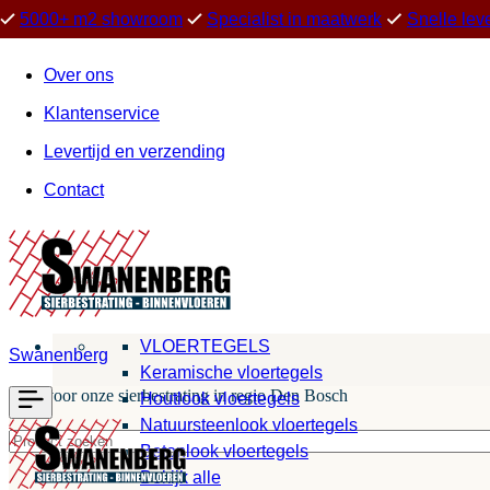
5000+ m2 showroom
Specialist in maatwerk
Snelle lev
Over ons
Klantenservice
Levertijd en verzending
Contact
VLOERTEGELS
Swanenberg
Keramische vloertegels
Kies voor onze sierbestrating in regio Den Bosch
Houtlook vloertegels
Natuursteenlook vloertegels
Betonlook vloertegels
Bekijk alle