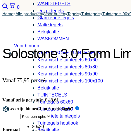
WANDTEGELS
Zoeken
Winkelwagen
0
Decor tegels
Home
Alle producten
Voor buiten
Tegels
Tuintegels
Tuintegels 90x
»
»
»
»
»
Glanzende tegels
Matte tegels
Bekijk alle
WASKOMMEN
Voor binnen
Solostone 3.0 Form Li
KERAMISCHE TUINTEGELS
Keramische tuintegels 60x60
Keramische tuintegels 80x80
Keramische tuintegels 90x90
Vanaf 75,95 per m²
Keramische tuintegels 100x100
Bekijk alle
TUINTEGELS
Vanaf prijs per stuk:
€
48,61
Tuintegels 60x60
Levertijd binnen 3 tot 5 werkdagen*
Tuintegels 80x80
i
Antraciete tuintegels
Tuintegels houtlook
80x80
Formaat
Bekijk alle