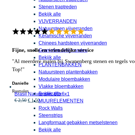
Stenen traptreden
Bekijk alle
VIJVERRANDEN
Natuursteen vijverranden
Keramische vijverranden
Chinees hardsteen vijverranden
Fijne, snelle en vriendelijke service
Granieten vijverranden
Bekijk alle
"Al meerdere malen bij Swanenberg stenen en tegels voor
PLANTENBAKKEN
Top!"
Natuursteen plantenbakken
Modulaire bloembakken
Danielle
Vlakke bloembakken
Rosmalen
Bekijk alle
Brasil Nature plint 60x6x1
Oorspronkelijke
Huidige
€
2,50
€
1,50
MUURELEMENTEN
prijs
prijs
Rock Walls
was:
is:
Steenstrips
€ 2,50.
€ 1,50.
Langformaat gebakken metselstenen
Bekijk alle