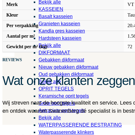
Bekijk alle
Merk
VT
KASSEIEN
Kleur
Tau
Basalt kasseien
Granieten kasseien
Per verpakking
20.
Kandla gres kasseien
Aantal per m²
1.5
Hardsteen kasseien
Bekijk alle
Gewicht per m² (kg)
72
DIKFORMAAT
Gebakken dikformaat
REVIEWS
Nieuw gebakken dikformaat
Oud gebakken dikformaat
Wat onze klanten zegge
Bekijk alle
OPRIT TEGELS
Keramische oprit tegels
Wij streven naar de hoogste kwaliteit en service. Lees
Grote oprit tegels
Antraciete oprit tegels
en ontdek waarom Swanenberg dé specialist is in bestra
Bekijk alle
WATERPASSERENDE BESTRATING
Waterpasserende klinkers