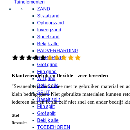
Tuinelementen
ZAND
Straatzand
Ophoogzand
Inveegzand
Speelzand
Bekijk alle
PADVERHARDING
SIERGRIND
Grof grind
Fijn grind
Klantvriendelijk en flexible - zeer tevreden
Wit grind
Bekijk alle
"Swanenberg denkt mee met te gebruiken material en adv
SPLIT
klein bedrag gaat. Niet gebruikte materialen kunnen ret
Basalt split
iedereen aan en ik zal zelf niet snel een ander bedrijf ki
Fijn split
Grof split
Stef
Bekijk alle
Rosmalen
TOEBEHOREN