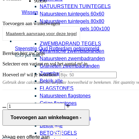
90x90
NATUURSTEEN TUINTEGELS
Wissen
Natuursteen tuintegels 60x60
Natuursteen tuintegels 80x80
Toevoegen aan winkelwagen
Natuursteen tuintegels 100x100
Maatwerk aanvraag voor deze tegel
Bekijk alle
ZWEMBADRAND TEGELS
Steenstrip Oud Rotterdam getrommeld
Keramische zwembadranden
Bereken hier uw prijs
0,95 per stuk
Natuursteen zwembadranden
Selecteer een variant en vul het aantal m² in.
Granieten zwembadranden
Zwembadranden
Hoeveel m² wil je bestellen?
Bekijk alle
Gebruik deze calculator om de juiste hoeveelheid te berekenen. Het quantity v
FLAGSTONES
Natuursteen flagstones
Grijze flagstones
Solostone
Beige flagstones
3.0
Form
Toevoegen aan winkelwagen
-
Rood bruine flagstones
Limestone
Bekijk alle
Taupe
BETONTEGELS
aantal
Vraag een offerte aan