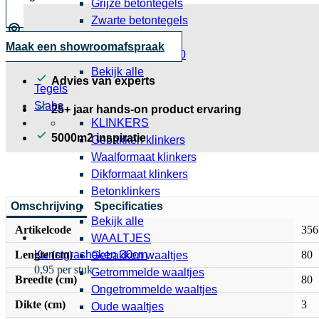
Grijze betontegels
Zwarte betontegels
Grote betontegels
Maak een showroomafspraak
Betontegels 30x30
Bekijk alle
Advies van experts
Tegels
Slabs
25+ jaar hands-on product ervaring
KLINKERS
5000m2 inspiratie
Gebakken klinkers
Waalformaat klinkers
Dikformaat klinkers
Betonklinkers
Omschrijving
Specificaties
Bekijk alle
Artikelcode
356
WAALTJES
Lengte (cm)
80
Kunstgrashaken 30cm
Gebakken waaltjes
0,95 per stuk
Getrommelde waaltjes
Breedte (cm)
80
Ongetrommelde waaltjes
Dikte (cm)
3
Oude waaltjes