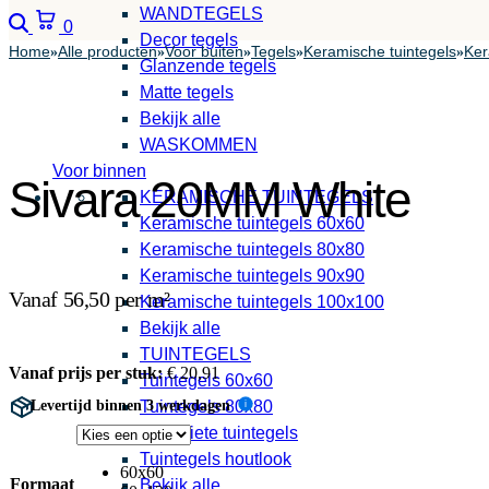
WANDTEGELS
Zoeken
Winkelwagen
0
Decor tegels
Home
Alle producten
Voor buiten
Tegels
Keramische tuintegels
Ker
»
»
»
»
»
Glanzende tegels
Matte tegels
Bekijk alle
WASKOMMEN
Voor binnen
Sivara 20MM White
KERAMISCHE TUINTEGELS
Keramische tuintegels 60x60
Keramische tuintegels 80x80
Keramische tuintegels 90x90
Vanaf 56,50 per m²
Keramische tuintegels 100x100
Bekijk alle
TUINTEGELS
Vanaf prijs per stuk:
€
20,91
Tuintegels 60x60
Levertijd binnen 3 werkdagen
Tuintegels 80x80
i
Antraciete tuintegels
Tuintegels houtlook
60x60
Formaat
Bekijk alle