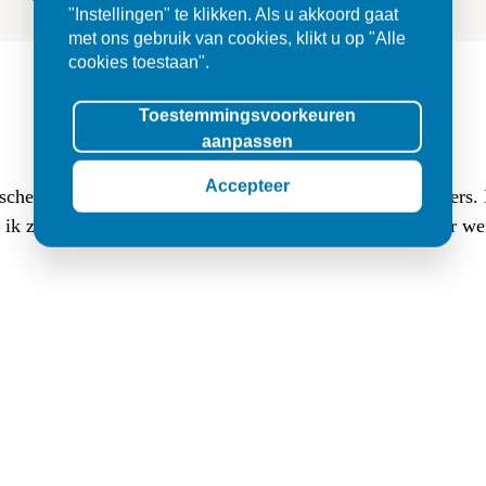
"Instellingen" te klikken. Als u akkoord gaat
met ons gebruik van cookies, klikt u op "Alle
cookies toestaan".
Toestemmingsvoorkeuren
aanpassen
Accepteer
sche buitentegels (3 cm dik, 80x80) en (luxe lange) klinkers
at ik zocht. Ik werd er met veel geduld goed geholpen en er w