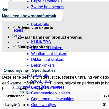
Grijze betontegels
Zwarte betontegels
Grote betontegels
Maak een showroomafspraak
Betontegels 30x30
Bekijk alle
Advies van experts
Tegels
Slabs
25+ jaar hands-on product ervaring
KLINKERS
5000m2 inspiratie
Gebakken klinkers
Waalformaat klinkers
Dikformaat klinkers
Betonklinkers
Omschrijving
Specificaties
Bekijk alle
Deze serie geeft je tuin de rustige, strakke uitstraling van ge
WAALTJES
een warme, moderne twist. Tijdloos, stijlvol en perfect als je h
Kunstgrashaken 30cm
Gebakken waaltjes
basis die overal bij past.
0,95 per stuk
Getrommelde waaltjes
Artikelcode
350
Ongetrommelde waaltjes
Lengte (cm)
61
Oude waaltjes