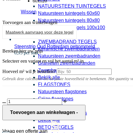
60x120
NATUURSTEEN TUINTEGELS
Wissen
Natuursteen tuintegels 60x60
Natuursteen tuintegels 80x80
Toevoegen aan winkelwagen
Natuursteen tuintegels 100x100
Maatwerk aanvraag voor deze tegel
Bekijk alle
ZWEMBADRAND TEGELS
Steenstrip Oud Rotterdam getrommeld
Keramische zwembadranden
Bereken hier uw prijs
0,95 per stuk
Natuursteen zwembadranden
Selecteer een variant en vul het aantal m² in.
Granieten zwembadranden
Zwembadranden
Hoeveel m² wil je bestellen?
Bekijk alle
Gebruik deze calculator om de juiste hoeveelheid te berekenen. Het quantity v
FLAGSTONES
Natuursteen flagstones
Grijze flagstones
Sivara
Beige flagstones
20MM
White
Toevoegen aan winkelwagen
-
Rood bruine flagstones
aantal
Bekijk alle
BETONTEGELS
Vraag een offerte aan