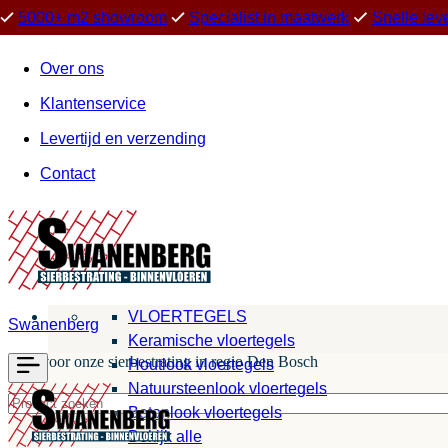
5000+ m2 showroom
Specialist in maatwerk
Snelle lev
Over ons
Klantenservice
Levertijd en verzending
Contact
VLOERTEGELS
Swanenberg
Keramische vloertegels
Kies voor onze sierbestrating in regio Den Bosch
Houtlook vloertegels
Natuursteenlook vloertegels
Betonlook vloertegels
Bekijk alle