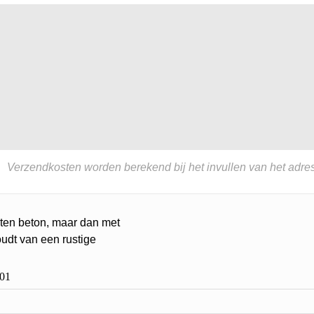
Verzendkosten worden berekend bij het invullen van het adres
goten beton, maar dan met
oudt van een rustige
01