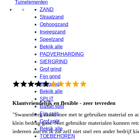
Tuinelementen
ZAND
Straatzand
Ophoogzand
Inveegzand
Speelzand
Bekijk alle
PADVERHARDING
SIERGRIND
Grof grind
Fijn grind
Wit grind
Bekijk alle
SPLIT
Klantvriendelijk en flexible - zeer tevreden
Basalt split
Fijn split
"Swanenberg denkt mee met te gebruiken material en adv
Grof split
klein bedrag gaat. Niet gebruikte materialen kunnen ret
Bekijk alle
iedereen aan en ik zal zelf niet snel een ander bedrijf ki
TOEBEHOREN