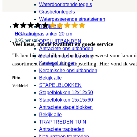
Waterdoorlatende tegels
Grasbetontegels
Waterpasserende straatstenen
Bekijk alle
HG kunstgras anker 20 cm
Bestratingen
0,95 per stuk
OPSLUITBANDEN
Veel keus, mooie kwaliteit en goede service
Antraciete opsluitbanden
"Ik ben bij verschillende bedrijven geweest voor kerami
Betonnen opsluitbanden
Kantopsluitingen
assortiment en de prachtige opstelling. Hier vond ik w
Keramische opsluitbanden
Bekijk alle
Rita
STAPELBLOKKEN
Velddriel
Stapelblokken 12x12x50
Stapelblokken 15x15x60
Antraciete stapelblokken
Bekijk alle
TRAPTREDEN TUIN
Antraciete traptreden
Natuursteen traptreden