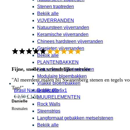
Stenen traptreden
Bekijk alle
VIJVERRANDEN
Natuursteen vijverranden
Keramische vijverranden
Chinees hardsteen vijverranden
Granieten vijverranden
Bekijk alle
PLANTENBAKKEN
Fijne, snelle en vriendelijke service
Natuursteen plantenbakken
Modulaire bloembakken
"Al meerdere malen bij Swanenberg stenen en tegels voor
Vlakke bloembakken
Top!"
Bekijk alle
Brasil Nature plint 60x6x1
Oorspronkelijke
Huidige
€
2,50
€
1,50
MUURELEMENTEN
Danielle
prijs
prijs
Rock Walls
was:
is:
Rosmalen
Steenstrips
€ 2,50.
€ 1,50.
Langformaat gebakken metselstenen
Bekijk alle