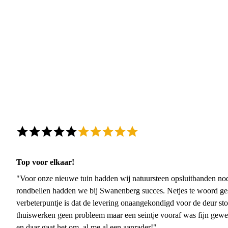
Top voor elkaar!
"Voor onze nieuwe tuin hadden wij natuursteen opsluitbanden nodi
rondbellen hadden we bij Swanenberg succes. Netjes te woord ge
verbeterpuntje is dat de levering onaangekondigd voor de deur sto
thuiswerken geen probleem maar een seintje vooraf was fijn gewee
en daar gaat het om, al me al een aanrader!"