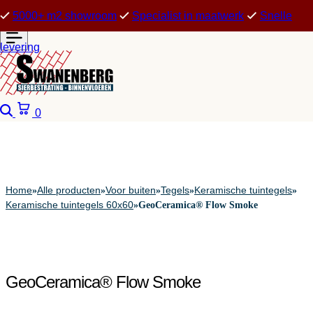
5000+ m2 showroom
Specialist in maatwerk
Snelle
levering
Zoeken
Winkelwagen
0
Home
Alle producten
Voor buiten
Tegels
Keramische tuintegels
»
»
»
»
»
Keramische tuintegels 60x60
»
GeoCeramica® Flow Smoke
GeoCeramica® Flow Smoke