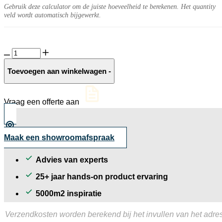
Gebruik deze calculator om de juiste hoeveelheid te berekenen. Het quantity
veld wordt automatisch bijgewerkt.
GeoCeramica®
Flow
Smoke
Toevoegen aan winkelwagen
-
aantal
Vraag een offerte aan
Maak een showroomafspraak
Advies van experts
25+ jaar hands-on product ervaring
5000m2 inspiratie
Verzendkosten worden berekend bij het invullen van het adres