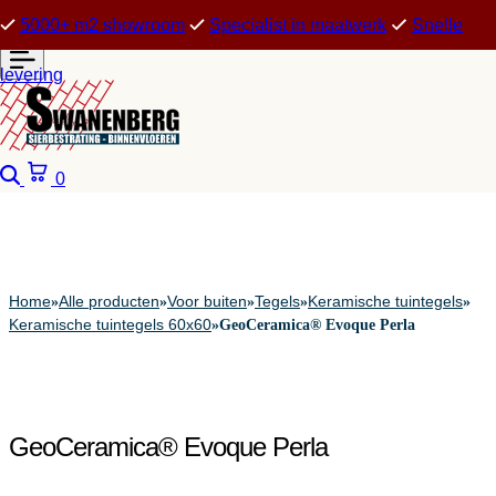
5000+ m2 showroom
Specialist in maatwerk
Snelle
levering
Zoeken
Winkelwagen
0
Home
Alle producten
Voor buiten
Tegels
Keramische tuintegels
»
»
»
»
»
Keramische tuintegels 60x60
»
GeoCeramica® Evoque Perla
GeoCeramica® Evoque Perla