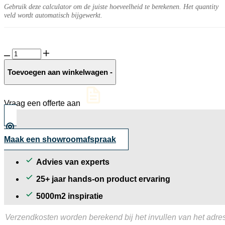
Gebruik deze calculator om de juiste hoeveelheid te berekenen. Het quantity
veld wordt automatisch bijgewerkt.
GeoCeramica®
Evoque
Perla
Toevoegen aan winkelwagen
-
aantal
Vraag een offerte aan
Maak een showroomafspraak
Advies van experts
25+ jaar hands-on product ervaring
5000m2 inspiratie
Verzendkosten worden berekend bij het invullen van het adres