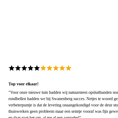
Top voor elkaar!
"Voor onze nieuwe tuin hadden wij natuursteen opsluitbanden nodi
rondbellen hadden we bij Swanenberg succes. Netjes te woord ge
verbeterpuntje is dat de levering onaangekondigd voor de deur sto
thuiswerken geen probleem maar een seintje vooraf was fijn gewee
en daar gaat het om, al me al een aanrader!"