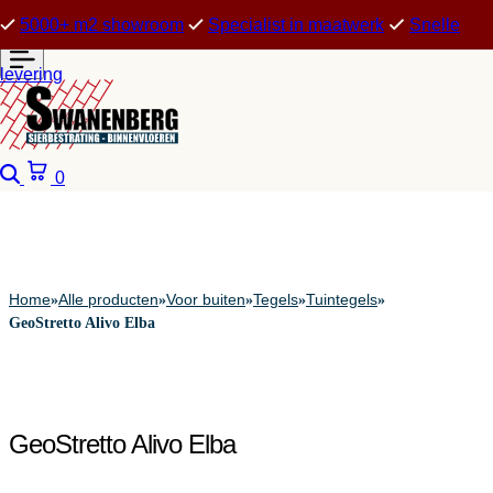
5000+ m2 showroom
Specialist in maatwerk
Snelle
levering
Zoeken
Winkelwagen
0
Home
Alle producten
Voor buiten
Tegels
Tuintegels
»
»
»
»
»
GeoStretto Alivo Elba
GeoStretto Alivo Elba