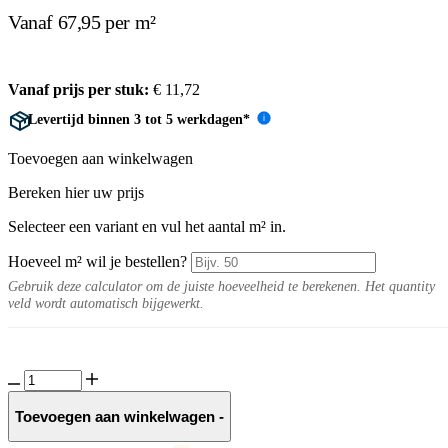
Vanaf 67,95 per m²
Vanaf prijs per stuk:
€
11,72
Levertijd binnen 3 tot 5 werkdagen*
i
Toevoegen aan winkelwagen
Bereken hier uw prijs
Selecteer een variant en vul het aantal m² in.
Hoeveel m² wil je bestellen?
Gebruik deze calculator om de juiste hoeveelheid te berekenen. Het quantity
veld wordt automatisch bijgewerkt.
GeoStretto
Alivo
Elba
Toevoegen aan winkelwagen
-
aantal