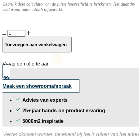
Gebruik deze calculator om de juiste hoeveelheid te berekenen. Het quantity
veld wordt automatisch bijgewerkt.
GeoCeramica®
Concreet
Silver
Toevoegen aan winkelwagen
-
aantal
Vraag een offerte aan
Maak een showroomafspraak
Advies van experts
25+ jaar hands-on product ervaring
5000m2 inspiratie
Verzendkosten worden berekend bij het invullen van het adres