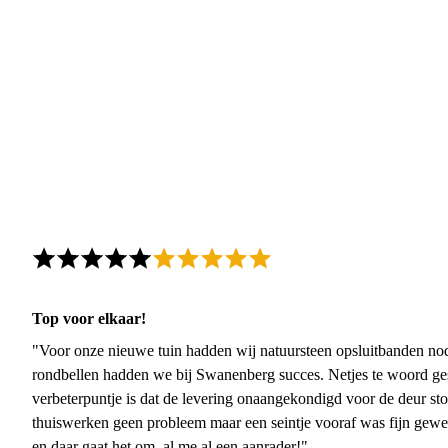
Top voor elkaar!
"Voor onze nieuwe tuin hadden wij natuursteen opsluitbanden nodi
rondbellen hadden we bij Swanenberg succes. Netjes te woord ge
verbeterpuntje is dat de levering onaangekondigd voor de deur sto
thuiswerken geen probleem maar een seintje vooraf was fijn gewee
en daar gaat het om, al me al een aanrader!"