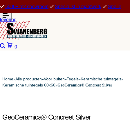
5000+ m2 showroom
Specialist in maatwerk
Snelle
levering
Zoeken
Winkelwagen
0
Home
Alle producten
Voor buiten
Tegels
Keramische tuintegels
»
»
»
»
»
Keramische tuintegels 60x60
»
GeoCeramica® Concreet Silver
GeoCeramica® Concreet Silver