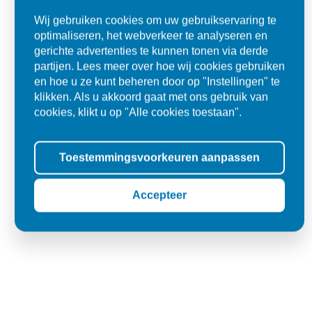
Wij gebruiken cookies om uw gebruikservaring te
optimaliseren, het webverkeer te analyseren en
gerichte advertenties te kunnen tonen via derde
partijen. Lees meer over hoe wij cookies gebruiken
en hoe u ze kunt beheren door op "Instellingen" te
klikken. Als u akkoord gaat met ons gebruik van
Alles goed zo was afgesproken.
cookies, klikt u op "Alle cookies toestaan".
"Materiaal was goed en de prijs ook. Dus zeker tevreden.."
Ad
Toestemmingsvoorkeuren aanpassen
Den Dungen
Accepteer