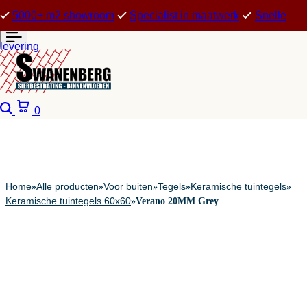
5000+ m2 showroom
Specialist in maatwerk
Snelle
levering
Zoeken
Winkelwagen
0
Home
Alle producten
Voor buiten
Tegels
Keramische tuintegels
»
»
»
»
»
Keramische tuintegels 60x60
»
Verano 20MM Grey