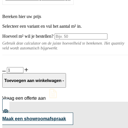
Bereken hier uw prijs
Selecteer een variant en vul het aantal m² in.
Hoeveel m² wil je bestellen?
Gebruik deze calculator om de juiste hoeveelheid te berekenen. Het quantity
veld wordt automatisch bijgewerkt.
Verano
20MM
Grey
Toevoegen aan winkelwagen
-
aantal
Vraag een offerte aan
Maak een showroomafspraak