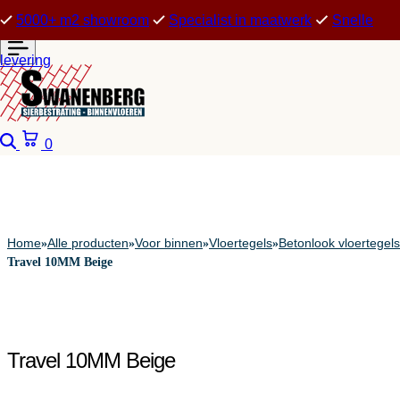
5000+ m2 showroom
Specialist in maatwerk
Snelle
levering
Zoeken
Winkelwagen
0
Home
Alle producten
Voor binnen
Vloertegels
Betonlook vloertegels
»
»
»
»
Travel 10MM Beige
Travel 10MM Beige