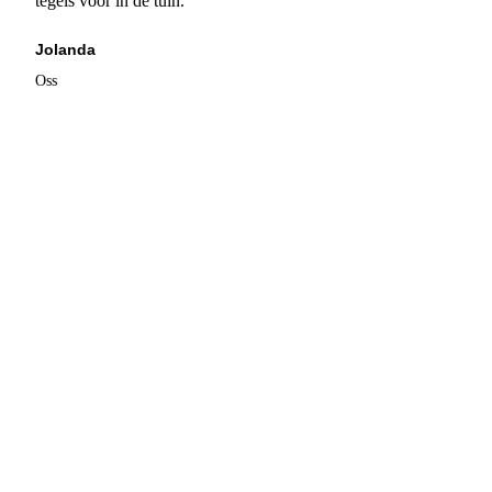
tegels voor in de tuin."
Jolanda
Oss