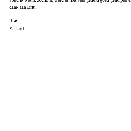
vond ik wat ik zocht. Ik werd er met veel geduld goed geholpen 
dank aan Britt."
Rita
Velddriel