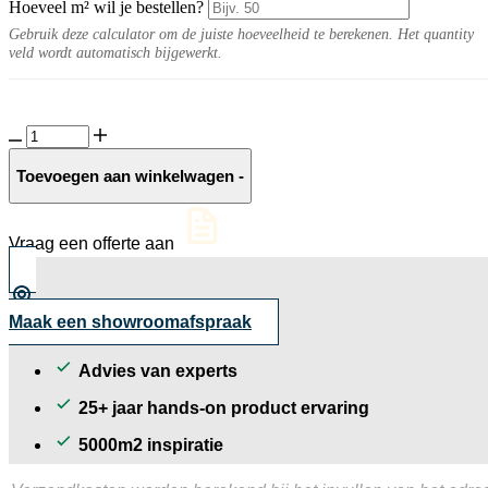
Hoeveel m² wil je bestellen?
Gebruik deze calculator om de juiste hoeveelheid te berekenen. Het quantity
veld wordt automatisch bijgewerkt.
Travel
10MM
Beige
Toevoegen aan winkelwagen
-
aantal
Vraag een offerte aan
Maak een showroomafspraak
Advies van experts
25+ jaar hands-on product ervaring
5000m2 inspiratie