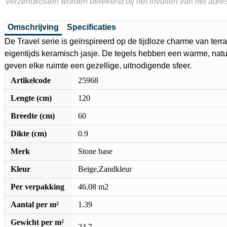
Verzendkosten worden berekend bij het invullen van het adres
Omschrijving
Specificaties
De Travel serie is geïnspireerd op de tijdloze charme van terr
eigentijds keramisch jasje. De tegels hebben een warme, natuur
geven elke ruimte een gezellige, uitnodigende sfeer.
Artikelcode
25968
Lengte (cm)
120
Breedte (cm)
60
Dikte (cm)
0.9
Merk
Stone base
Kleur
Beige,Zandkleur
Per verpakking
46.08 m2
Aantal per m²
1.39
Gewicht per m²
23.7