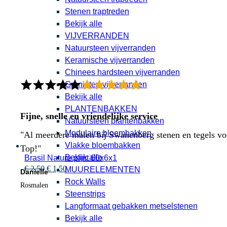
Stenen traptreden
Bekijk alle
VIJVERRANDEN
Natuursteen vijverranden
Keramische vijverranden
Chinees hardsteen vijverranden
Granieten vijverranden
Bekijk alle
PLANTENBAKKEN
Fijne, snelle en vriendelijke service
Natuursteen plantenbakken
Modulaire bloembakken
"Al meerdere malen bij Swanenberg stenen en tegels voor
Vlakke bloembakken
Top!"
Bekijk alle
Brasil Nature plint 60x6x1
Oorspronkelijke
Huidige
€
2,50
€
1,50
MUURELEMENTEN
Danielle
prijs
prijs
Rock Walls
Rosmalen
was:
is:
Steenstrips
€ 2,50.
€ 1,50.
Langformaat gebakken metselstenen
Bekijk alle