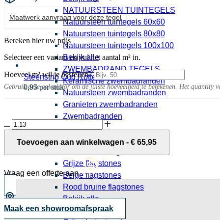
NATUURSTEEN TUINTEGELS
Maatwerk aanvraag voor deze tegel
Natuursteen tuintegels 60x60
Natuursteen tuintegels 80x80
Bereken hier uw prijs
Natuursteen tuintegels 100x100
Selecteer een variant en vul het aantal m² in.
Bekijk alle
ZWEMBADRAND TEGELS
Hoeveel m² wil je bestellen?
Steenstrip Oud Rotterdam getrommeld
Keramische zwembadranden
Gebruik deze calculator om de juiste hoeveelheid te berekenen. Het quantity v
0,95 per stuk
Natuursteen zwembadranden
Granieten zwembadranden
Zwembadranden
Tamashi
Bekijk alle
10MM
FLAGSTONES
Walnut
Toevoegen aan winkelwagen
-
€
65,95
tegel
Natuursteen flagstones
25x150
Grijze flagstones
cm
Vraag een offerte aan
Beige flagstones
aantal
Rood bruine flagstones
Bekijk alle
Maak een showroomafspraak
BETONTEGELS