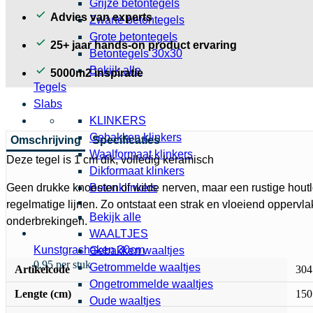
Grijze betontegels
Advies van experts
Zwarte betontegels
Grote betontegels
25+ jaar hands-on product ervaring
Betontegels 30x30
Bekijk alle
5000m2 inspiratie
Tegels
Slabs
KLINKERS
Gebakken klinkers
Omschrijving
Specificaties
Waalformaat klinkers
Deze tegel is 1 cm dik, volledig keramisch
Dikformaat klinkers
Geen drukke knoesten of wilde nerven, maar een rustige houtlo
Betonklinkers
regelmatige lijnen. Zo ontstaat een strak en vloeiend oppervl
Bekijk alle
onderbrekingen.
WAALTJES
Kunstgrashaken 30cm
Gebakken waaltjes
0,95 per stuk
Getrommelde waaltjes
Artikelcode
304
Ongetrommelde waaltjes
Lengte (cm)
150
Oude waaltjes