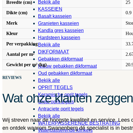
Bekijk alle
Breedte (cm)
25
KASSEIEN
Dikte (cm)
0.9
Basalt kasseien
Merk
Sto
Granieten kasseien
Kandla gres kasseien
Kleur
Hou
Hardsteen kasseien
Per verpakking
33.
Bekijk alle
DIKFORMAAT
Aantal per m²
2.6
Gebakken dikformaat
Gewicht per m² (kg)
20.
Nieuw gebakken dikformaat
Oud gebakken dikformaat
REVIEWS
Bekijk alle
OPRIT TEGELS
Wat onze klanten zegge
Keramische oprit tegels
Grote oprit tegels
Antraciete oprit tegels
Bekijk alle
Wij streven naar de hoogste kwaliteit en service. Lees
WATERPASSERENDE BESTRATING
en ontdek waarom Swanenberg dé specialist is in bestra
Waterpasserende klinkers