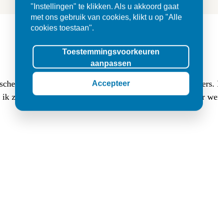
"Instellingen" te klikken. Als u akkoord gaat
met ons gebruik van cookies, klikt u op "Alle
cookies toestaan".
Toestemmingsvoorkeuren
aanpassen
Accepteer
sche buitentegels (3 cm dik, 80x80) en (luxe lange) klinkers
at ik zocht. Ik werd er met veel geduld goed geholpen en er w