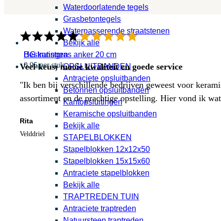
Waterdoorlatende tegels
Grasbetontegels
Waterpasserende straatstenen
Bekijk alle
HG kunstgras anker 20 cm
Bestratingen
0,95 per stuk
Veel keus, mooie kwaliteit en goede service
OPSLUITBANDEN
Antraciete opsluitbanden
"Ik ben bij verschillende bedrijven geweest voor kerami
Betonnen opsluitbanden
assortiment en de prachtige opstelling. Hier vond ik w
Kantopsluitingen
Keramische opsluitbanden
Rita
Bekijk alle
Velddriel
STAPELBLOKKEN
Stapelblokken 12x12x50
Stapelblokken 15x15x60
Antraciete stapelblokken
Bekijk alle
TRAPTREDEN TUIN
Antraciete traptreden
Natuursteen traptreden