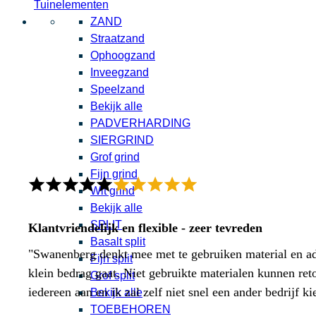
Tuinelementen
ZAND
Straatzand
Ophoogzand
Inveegzand
Speelzand
Bekijk alle
PADVERHARDING
SIERGRIND
Grof grind
Fijn grind
Wit grind
Bekijk alle
SPLIT
Klantvriendelijk en flexible - zeer tevreden
Basalt split
"Swanenberg denkt mee met te gebruiken material en adv
Fijn split
klein bedrag gaat. Niet gebruikte materialen kunnen ret
Grof split
iedereen aan en ik zal zelf niet snel een ander bedrijf ki
Bekijk alle
TOEBEHOREN