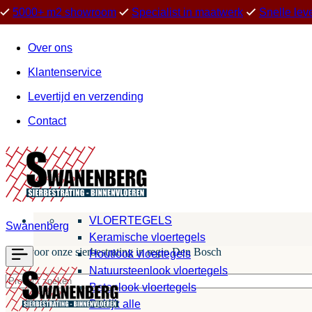
5000+ m2 showroom
Specialist in maatwerk
Snelle lev
Over ons
Klantenservice
Levertijd en verzending
Contact
VLOERTEGELS
Swanenberg
Keramische vloertegels
Kies voor onze sierbestrating in regio Den Bosch
Houtlook vloertegels
Natuursteenlook vloertegels
Betonlook vloertegels
Bekijk alle