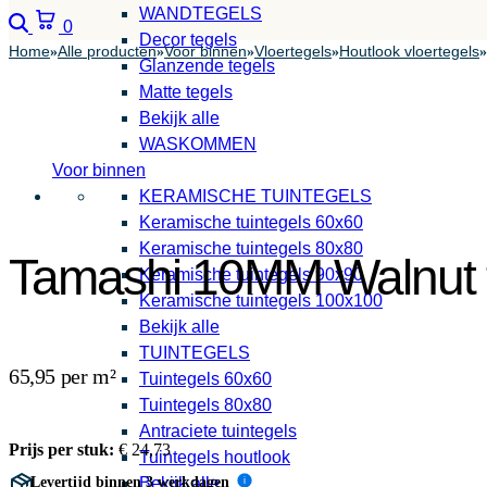
WANDTEGELS
Zoeken
Winkelwagen
0
Decor tegels
Home
Alle producten
Voor binnen
Vloertegels
Houtlook vloertegels
»
»
»
»
»
Glanzende tegels
Matte tegels
Bekijk alle
WASKOMMEN
Voor binnen
KERAMISCHE TUINTEGELS
Keramische tuintegels 60x60
Keramische tuintegels 80x80
Tamashi 10MM Walnut 
Keramische tuintegels 90x90
Keramische tuintegels 100x100
Bekijk alle
TUINTEGELS
65,95 per m²
Tuintegels 60x60
Tuintegels 80x80
Antraciete tuintegels
Prijs per stuk:
€
24,73
Tuintegels houtlook
Levertijd binnen 3 werkdagen
Bekijk alle
i