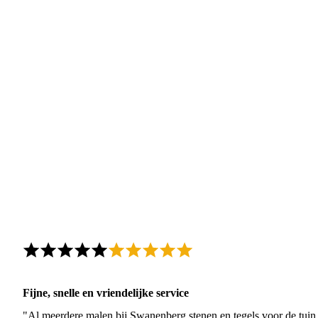
Fijne, snelle en vriendelijke service
"Al meerdere malen bij Swanenberg stenen en tegels voor de tuin g