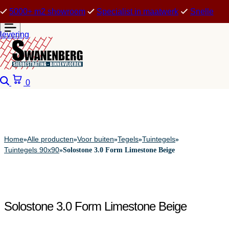
5000+ m2 showroom
Specialist in maatwerk
Snelle
levering
Zoeken
Winkelwagen
0
Home
Alle producten
Voor buiten
Tegels
Tuintegels
»
»
»
»
»
Tuintegels 90x90
»
Solostone 3.0 Form Limestone Beige
Solostone 3.0 Form Limestone Beige