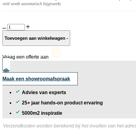
veld wordt automatisch bijgewerkt.
Solostone
3.0
Form
Toevoegen aan winkelwagen
-
Limestone
Beige
aantal
Vraag een offerte aan
Maak een showroomafspraak
Advies van experts
25+ jaar hands-on product ervaring
5000m2 inspiratie
Verzendkosten worden berekend bij het invullen van het adres