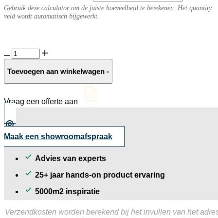
Gebruik deze calculator om de juiste hoeveelheid te berekenen. Het quantity
veld wordt automatisch bijgewerkt.
Solido
Ceramica
30MM
Toevoegen aan winkelwagen
-
Slate
Ocean
Grigio
Vraag een offerte aan
aantal
Maak een showroomafspraak
Advies van experts
25+ jaar hands-on product ervaring
5000m2 inspiratie
Verzendkosten worden berekend bij het invullen van het adres