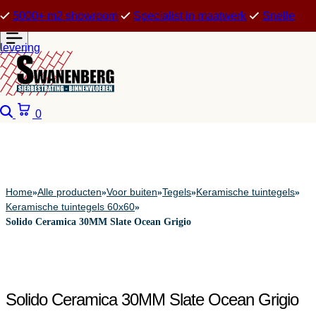
5000+ m2 showroom
Specialist in maatwerk
Snelle
levering
Zoeken
Winkelwagen
0
Home
Alle producten
Voor buiten
Tegels
Keramische tuintegels
»
»
»
»
»
Keramische tuintegels 60x60
»
Solido Ceramica 30MM Slate Ocean Grigio
Solido Ceramica 30MM Slate Ocean Grigio