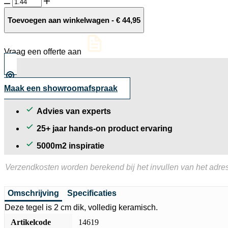
Sevilia
Parma
60x60x2
Toevoegen aan winkelwagen
-
€
44,95
cm
aantal
Vraag een offerte aan
Maak een showroomafspraak
Advies van experts
25+ jaar hands-on product ervaring
5000m2 inspiratie
Verzendkosten worden berekend bij het invullen van het adres
Omschrijving
Specificaties
Deze tegel is 2 cm dik, volledig keramisch.
Artikelcode
14619