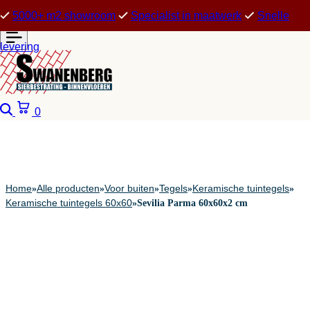
5000+ m2 showroom
Specialist in maatwerk
Snelle
levering
Zoeken
Winkelwagen
0
Home
Alle producten
Voor buiten
Tegels
Keramische tuintegels
»
»
»
»
»
Keramische tuintegels 60x60
»
Sevilia Parma 60x60x2 cm