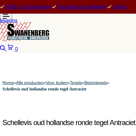
5000+ m2 showroom
Specialist in maatwerk
Snelle
levering
Zoeken
Winkelwagen
0
Home
Alle producten
Voor buiten
Tegels
Betontegels
»
»
»
»
»
Schellevis oud hollandse ronde tegel Antraciet
Schellevis oud hollandse ronde tegel Antraciet