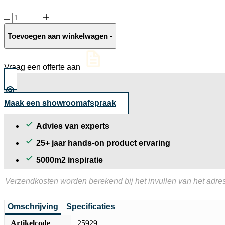
Schellevis
oud
hollandse
Toevoegen aan winkelwagen
-
ronde
tegel
Antraciet
Vraag een offerte aan
aantal
Maak een showroomafspraak
Advies van experts
25+ jaar hands-on product ervaring
5000m2 inspiratie
Verzendkosten worden berekend bij het invullen van het adres
Omschrijving
Specificaties
Artikelcode
25929