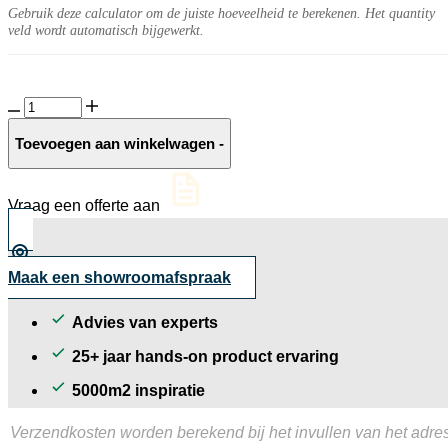
Gebruik deze calculator om de juiste hoeveelheid te berekenen. Het quantity
veld wordt automatisch bijgewerkt.
Sacero
10MM
Atlanta
Toevoegen aan winkelwagen
-
mat
aantal
Vraag een offerte aan
Maak een showroomafspraak
Advies van experts
25+ jaar hands-on product ervaring
5000m2 inspiratie
Verzendkosten worden berekend bij het invullen van het adres