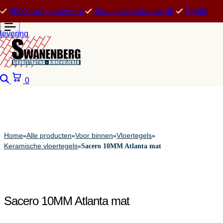
5000+ m2 showroom
Specialist in maatwerk
Snelle
levering
Zoeken
Winkelwagen
0
Home
Alle producten
Voor binnen
Vloertegels
»
»
»
»
Keramische vloertegels
»
Sacero 10MM Atlanta mat
Sacero 10MM Atlanta mat