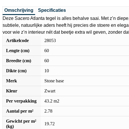
Omschrijving
Specificaties
Deze Sacero Atlanta tegel is alles behalve saai. Met z’n diepe
subtiele, natuurlijke aders heeft hij precies die stoere en elegan
voor wie z’n interieur nét dat beetje extra wil geven, zonder dat
Artikelcode
28053
Lengte (cm)
60
Breedte (cm)
60
Dikte (cm)
10
Merk
Stone base
Kleur
Zwart
Per verpakking
43.2 m2
Aantal per m²
2.78
Gewicht per m²
19.72
(kg)