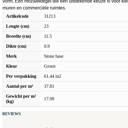
vorm. Een mozaïektegel die een uitstekende keuze is voor kle
muren en commerciële ruimtes.
Artikelcode
31213
Lengte (cm)
23
Breedte (cm)
11.5
Dikte (cm)
0.9
Merk
Stone base
Kleur
Groen
Per verpakking
61.44 m2
Aantal per m²
37.81
Gewicht per m²
17.09
(kg)
REVIEWS