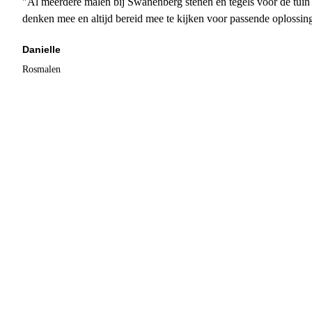
"Al meerdere malen bij Swanenberg stenen en tegels voor de tuin g
denken mee en altijd bereid mee te kijken voor passende oplossin
Danielle
Rosmalen