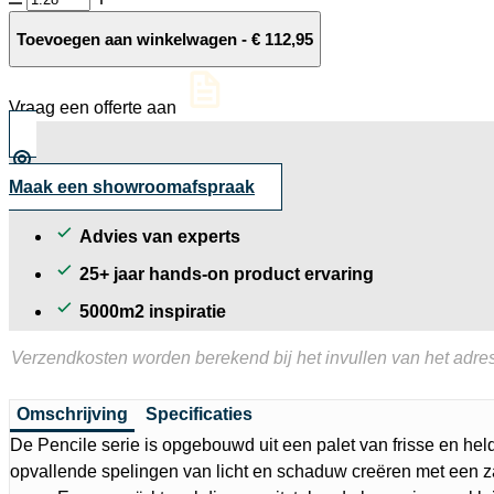
10MM
Grass
Toevoegen aan winkelwagen
-
€
112,95
decor
tegel
23.1x11.5
Vraag een offerte aan
cm
aantal
Maak een showroomafspraak
Advies van experts
25+ jaar hands-on product ervaring
5000m2 inspiratie
Verzendkosten worden berekend bij het invullen van het adres
Omschrijving
Specificaties
De Pencile serie is opgebouwd uit een palet van frisse en held
opvallende spelingen van licht en schaduw creëren met een za