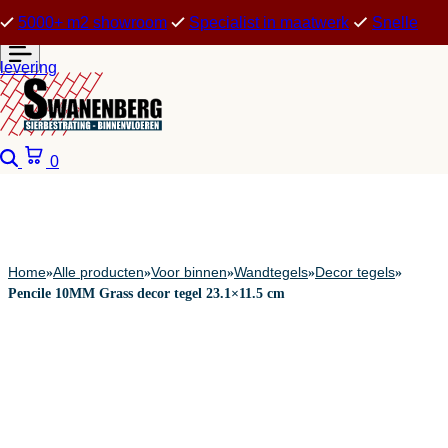
5000+ m2 showroom
Specialist in maatwerk
Snelle
levering
Zoeken
Winkelwagen
0
Home
Alle producten
Voor binnen
Wandtegels
Decor tegels
»
»
»
»
»
Pencile 10MM Grass decor tegel 23.1×11.5 cm