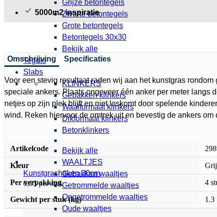
Grijze betontegels
5000m2 inspiratie
Zwarte betontegels
Grote betontegels
Betontegels 30x30
Bekijk alle
Omschrijving
Specificaties
Tegels
Slabs
Voor een stevig resultaat raden wij aan het kunstgras rondom 
KLINKERS
speciale ankers. Plaats ongeveer één anker per meter langs d
Gebakken klinkers
netjes op zijn plek blijft en niet loskomt door spelende kindere
Waalformaat klinkers
wind. Reken hiervoor de omtrek uit en bevestig de ankers om 
Dikformaat klinkers
Betonklinkers
Artikelcode
298
Bekijk alle
WAALTJES
Kleur
Grij
Kunstgrashaken 30cm
Gebakken waaltjes
Per verpakking
4 s
0,95 per stuk
Getrommelde waaltjes
Ongetrommelde waaltjes
Gewicht per stuk (kg)
1.3
Oude waaltjes