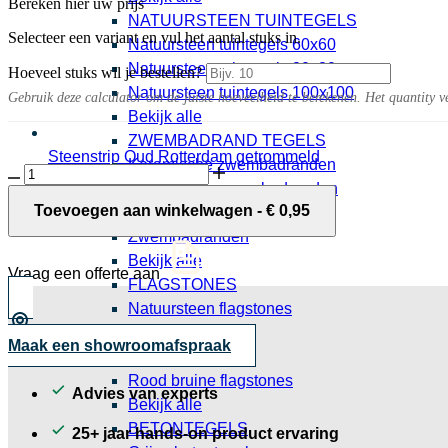
Bereken hier uw prijs
NATUURSTEEN TUINTEGELS
Selecteer een variant en vul het aantal stuks in.
Natuursteen tuintegels 60x60
Natuursteen tuintegels 80x80
Hoeveel stuks wil je bestellen?
Natuursteen tuintegels 100x100
Gebruik deze calculator om de juiste hoeveelheid te berekenen. Het quantity v
Bekijk alle
ZWEMBADRAND TEGELS
Steenstrip Oud Rotterdam getrommeld
Keramische zwembadranden
HG
0,95 per stuk
Natuursteen zwembadranden
kunstgras
anker
Toevoegen aan winkelwagen
-
€
0,95
Granieten zwembadranden
20
Zwembadranden
cm
Bekijk alle
aantal
Vraag een offerte aan
FLAGSTONES
Natuursteen flagstones
Grijze flagstones
Maak een showroomafspraak
Beige flagstones
Rood bruine flagstones
Advies van experts
Bekijk alle
BETONTEGELS
25+ jaar hands-on product ervaring