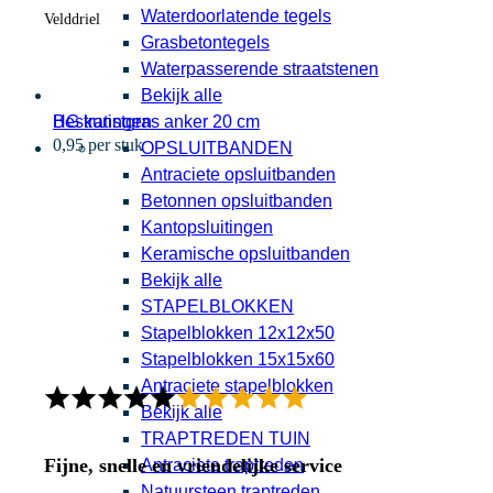
Waterdoorlatende tegels
Velddriel
Grasbetontegels
Waterpasserende straatstenen
Bekijk alle
HG kunstgras anker 20 cm
Bestratingen
0,95 per stuk
OPSLUITBANDEN
Antraciete opsluitbanden
Betonnen opsluitbanden
Kantopsluitingen
Keramische opsluitbanden
Bekijk alle
STAPELBLOKKEN
Stapelblokken 12x12x50
Stapelblokken 15x15x60
Antraciete stapelblokken
Bekijk alle
TRAPTREDEN TUIN
Fijne, snelle en vriendelijke service
Antraciete traptreden
Natuursteen traptreden