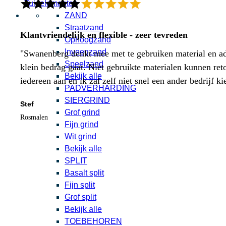
Tuinelementen
ZAND
Straatzand
Klantvriendelijk en flexible - zeer tevreden
Ophoogzand
Inveegzand
"Swanenberg denkt mee met te gebruiken material en adv
Speelzand
klein bedrag gaat. Niet gebruikte materialen kunnen ret
Bekijk alle
iedereen aan en ik zal zelf niet snel een ander bedrijf ki
PADVERHARDING
SIERGRIND
Stef
Grof grind
Rosmalen
Fijn grind
Wit grind
Bekijk alle
SPLIT
Basalt split
Fijn split
Grof split
Bekijk alle
TOEBEHOREN