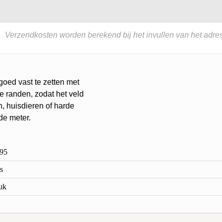
Verzendkosten worden berekend bij het invullen van het adres
goed vast te zetten met
e randen, zodat het veld
n, huisdieren of harde
de meter.
95
s
tuk