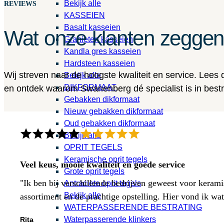
Bekijk alle
REVIEWS
KASSEIEN
Basalt kasseien
Wat onze klanten zegge
Granieten kasseien
Kandla gres kasseien
Hardsteen kasseien
Wij streven naar de hoogste kwaliteit en service. Lees
Bekijk alle
DIKFORMAAT
en ontdek waarom Swanenberg dé specialist is in bestra
Gebakken dikformaat
Nieuw gebakken dikformaat
Oud gebakken dikformaat
Bekijk alle
OPRIT TEGELS
Keramische oprit tegels
Veel keus, mooie kwaliteit en goede service
Grote oprit tegels
"Ik ben bij verschillende bedrijven geweest voor kerami
Antraciete oprit tegels
Bekijk alle
assortiment en de prachtige opstelling. Hier vond ik w
WATERPASSERENDE BESTRATING
Waterpasserende klinkers
Rita