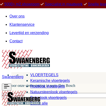
5000+ m2 showroom
Specialist in maatwerk
Snelle lev
Over ons
Klantenservice
Levertijd en verzending
Contact
VLOERTEGELS
Swanenberg
Keramische vloertegels
Kies voor onze sierbestrating in regio Den Bosch
Houtlook vloertegels
Natuursteenlook vloertegels
Betonlook vloertegels
Bekijk alle