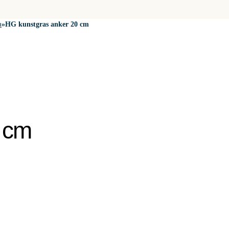
n
»
HG kunstgras anker 20 cm
 cm