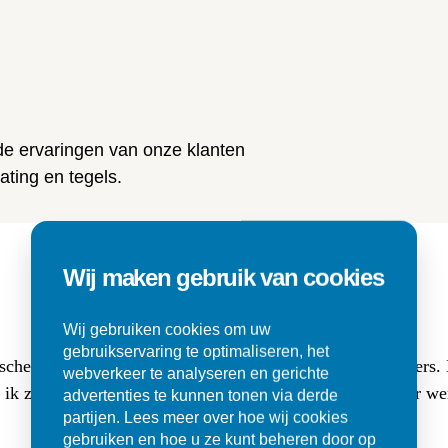
n
 de ervaringen van onze klanten
ting en tegels.
Wij maken gebruik van cookies
Wij gebruiken cookies om uw
gebruikservaring te optimaliseren, het
sche buitentegels (3 cm dik, 80x80) en (luxe lange) klinkers
webverkeer te analyseren en gerichte
at ik zocht. Ik werd er met veel geduld goed geholpen en er w
advertenties te kunnen tonen via derde
partijen. Lees meer over hoe wij cookies
gebruiken en hoe u ze kunt beheren door op