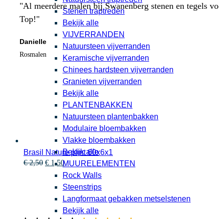
"Al meerdere malen bij Swanenberg stenen en tegels voor
Stenen traptreden
Top!"
Bekijk alle
VIJVERRANDEN
Danielle
Natuursteen vijverranden
Rosmalen
Keramische vijverranden
Chinees hardsteen vijverranden
Granieten vijverranden
Bekijk alle
PLANTENBAKKEN
Natuursteen plantenbakken
Modulaire bloembakken
Vlakke bloembakken
Bekijk alle
Brasil Nature plint 60x6x1
Oorspronkelijke
Huidige
€
2,50
€
1,50
MUURELEMENTEN
prijs
prijs
Rock Walls
was:
is:
Steenstrips
€ 2,50.
€ 1,50.
Langformaat gebakken metselstenen
Bekijk alle