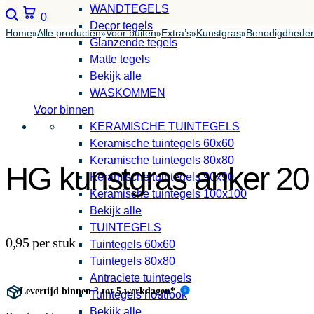
WANDTEGELS
Zoeken
Winkelwagen
0
Decor tegels
Home
Alle producten
Voor buiten
Extra’s
Kunstgras
Benodigdhede
»
»
»
»
»
Glanzende tegels
Matte tegels
Bekijk alle
WASKOMMEN
Voor binnen
KERAMISCHE TUINTEGELS
Keramische tuintegels 60x60
Keramische tuintegels 80x80
HG kunstgras anker 20
Keramische tuintegels 90x90
Keramische tuintegels 100x100
Bekijk alle
TUINTEGELS
0,95 per stuk
Tuintegels 60x60
Tuintegels 80x80
Antraciete tuintegels
Levertijd binnen 3 tot 5 werkdagen*
i
Tuintegels houtlook
Bekijk alle