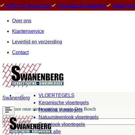
5000+ m2 showroom
Specialist in maatwerk
Snelle lev
Over ons
Klantenservice
Levertijd en verzending
Contact
VLOERTEGELS
Swanenberg
Keramische vloertegels
Kies voor onze sierbestrating in regio Den Bosch
Houtlook vloertegels
Natuursteenlook vloertegels
Betonlook vloertegels
Bekijk alle