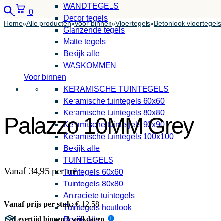
WANDTEGELS
Zoeken
Winkelwagen
0
Decor tegels
Home
Alle producten
Voor binnen
Vloertegels
Betonlook vloertegels
»
»
»
»
Glanzende tegels
Matte tegels
Bekijk alle
WASKOMMEN
Voor binnen
KERAMISCHE TUINTEGELS
Keramische tuintegels 60x60
Keramische tuintegels 80x80
Palazzo 10MM Grey
Keramische tuintegels 90x90
Keramische tuintegels 100x100
Bekijk alle
TUINTEGELS
Vanaf 34,95 per m²
Tuintegels 60x60
Tuintegels 80x80
Antraciete tuintegels
Vanaf prijs per stuk:
€
12,58
Tuintegels houtlook
Levertijd binnen 3 werkdagen
Bekijk alle
i