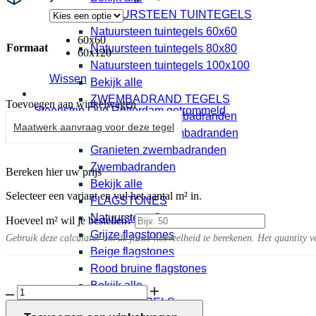
NATUURSTEEN TUINTEGELS
Natuursteen tuintegels 60x60
60x60
Formaat
Natuursteen tuintegels 80x80
60x120
Natuursteen tuintegels 100x100
Wissen
Bekijk alle
ZWEMBADRAND TEGELS
Toevoegen aan winkelwagen
Steenstrip Oud Rotterdam getrommeld
Keramische zwembadranden
0,95 per stuk
Maatwerk aanvraag voor deze tegel
Natuursteen zwembadranden
Granieten zwembadranden
Zwembadranden
Bereken hier uw prijs
Bekijk alle
Selecteer een variant en vul het aantal m² in.
FLAGSTONES
Natuursteen flagstones
Hoeveel m² wil je bestellen?
Grijze flagstones
Gebruik deze calculator om de juiste hoeveelheid te berekenen. Het quantity v
Beige flagstones
Rood bruine flagstones
Bekijk alle
Palazzo
BETONTEGELS
10MM
Grey