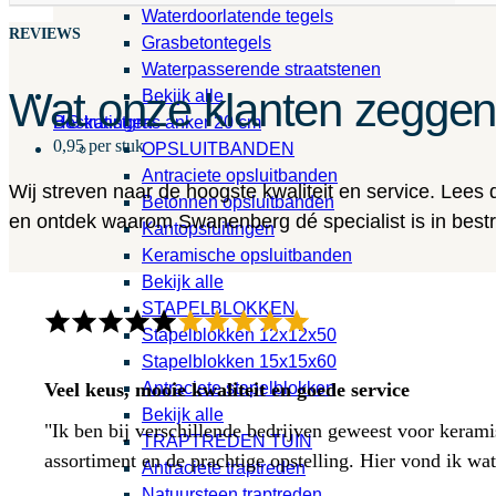
Waterdoorlatende tegels
REVIEWS
Grasbetontegels
Waterpasserende straatstenen
Wat onze klanten zegge
Bekijk alle
HG kunstgras anker 20 cm
Bestratingen
0,95 per stuk
OPSLUITBANDEN
Antraciete opsluitbanden
Wij streven naar de hoogste kwaliteit en service. Lees
Betonnen opsluitbanden
en ontdek waarom Swanenberg dé specialist is in bestra
Kantopsluitingen
Keramische opsluitbanden
Bekijk alle
STAPELBLOKKEN
Stapelblokken 12x12x50
Stapelblokken 15x15x60
Antraciete stapelblokken
Veel keus, mooie kwaliteit en goede service
Bekijk alle
"Ik ben bij verschillende bedrijven geweest voor kerami
TRAPTREDEN TUIN
assortiment en de prachtige opstelling. Hier vond ik w
Antraciete traptreden
Natuursteen traptreden