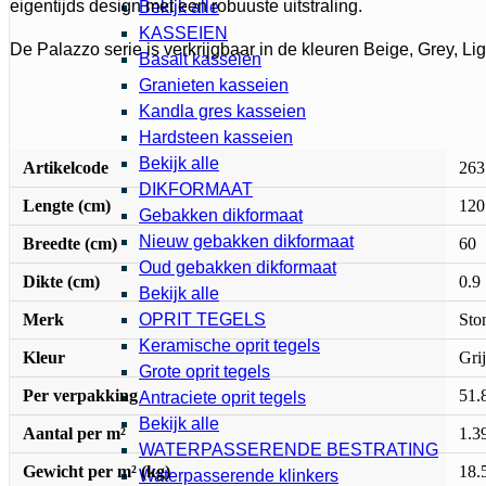
eigentijds design met een robuuste uitstraling.
Bekijk alle
KASSEIEN
De Palazzo serie is verkrijgbaar in de kleuren Beige, Grey, Li
Basalt kasseien
Granieten kasseien
Kandla gres kasseien
Hardsteen kasseien
Bekijk alle
Artikelcode
263
DIKFORMAAT
Lengte (cm)
120
Gebakken dikformaat
Nieuw gebakken dikformaat
Breedte (cm)
60
Oud gebakken dikformaat
Dikte (cm)
0.9
Bekijk alle
Merk
Sto
OPRIT TEGELS
Keramische oprit tegels
Kleur
Grij
Grote oprit tegels
Per verpakking
51.
Antraciete oprit tegels
Bekijk alle
Aantal per m²
1.3
WATERPASSERENDE BESTRATING
Gewicht per m² (kg)
18.
Waterpasserende klinkers