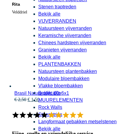
Rita
Stenen traptreden
Velddriel
Bekijk alle
VIJVERRANDEN
Natuursteen vijverranden
Keramische vijverranden
Chinees hardsteen vijverranden
Granieten vijverranden
Bekijk alle
PLANTENBAKKEN
Natuursteen plantenbakken
Modulaire bloembakken
Vlakke bloembakken
Bekijk alle
Brasil Nature plint 60x6x1
Oorspronkelijke
Huidige
€
2,50
€
1,50
MUURELEMENTEN
prijs
prijs
Rock Walls
was:
is:
Steenstrips
€ 2,50.
€ 1,50.
Langformaat gebakken metselstenen
Bekijk alle
Fijne, snelle en vriendelijke service