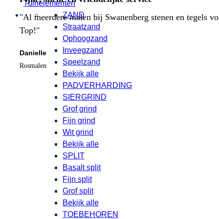
Tuinelementen
ZAND
"Al meerdere malen bij Swanenberg stenen en tegels voor
Straatzand
Top!"
Ophoogzand
Inveegzand
Danielle
Speelzand
Rosmalen
Bekijk alle
PADVERHARDING
SIERGRIND
Grof grind
Fijn grind
Wit grind
Bekijk alle
SPLIT
Basalt split
Fijn split
Grof split
Bekijk alle
TOEBEHOREN