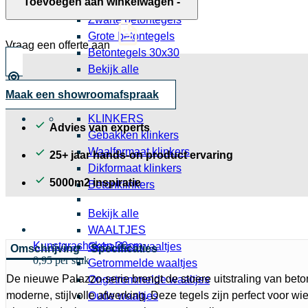
Toevoegen aan winkelwagen
-
Grijze betontegels
aantal
Zwarte betontegels
Grote betontegels
Vraag een offerte aan
Betontegels 30x30
Bekijk alle
Tegels
Maak een showroomafspraak
Slabs
KLINKERS
Advies van experts
Gebakken klinkers
Waalformaat klinkers
25+ jaar hands-on product ervaring
Dikformaat klinkers
5000m2 inspiratie
Betonklinkers
Bekijk alle
WAALTJES
Kunstgrashaken 30cm
Gebakken waaltjes
Omschrijving
Specificaties
0,95 per stuk
Getrommelde waaltjes
De nieuwe Palazzo-serie brengt de stoere uitstraling van be
Ongetrommelde waaltjes
moderne, stijlvolle afwerking. Deze tegels zijn perfect voor wi
Oude waaltjes