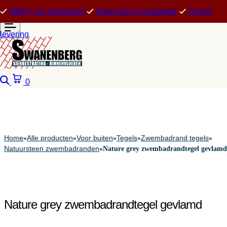
5000+ m2 showroom
Specialist in maatwerk
Snelle
levering
Zoeken
Winkelwagen
0
Home
Alle producten
Voor buiten
Tegels
Zwembadrand tegels
»
»
»
»
»
Natuursteen zwembadranden
»
Nature grey zwembadrandtegel gevlamd
Nature grey zwembadrandtegel gevlamd