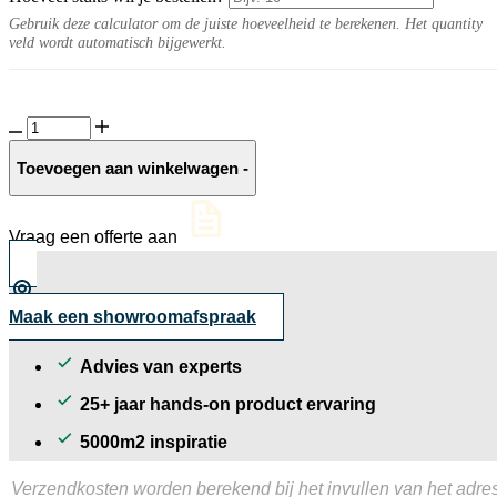
Gebruik deze calculator om de juiste hoeveelheid te berekenen. Het quantity
veld wordt automatisch bijgewerkt.
Nature
grey
zwembadrandtegel
Toevoegen aan winkelwagen
-
gevlamd
aantal
Vraag een offerte aan
Maak een showroomafspraak
Advies van experts
25+ jaar hands-on product ervaring
5000m2 inspiratie
Verzendkosten worden berekend bij het invullen van het adres