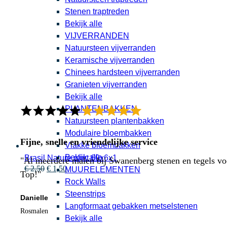
Stenen traptreden
Bekijk alle
VIJVERRANDEN
Natuursteen vijverranden
Keramische vijverranden
Chinees hardsteen vijverranden
Granieten vijverranden
Bekijk alle
PLANTENBAKKEN
Natuursteen plantenbakken
Modulaire bloembakken
Fijne, snelle en vriendelijke service
Vlakke bloembakken
Bekijk alle
Brasil Nature plint 60x6x1
"Al meerdere malen bij Swanenberg stenen en tegels voor
Oorspronkelijke
Huidige
€
2,50
€
1,50
MUURELEMENTEN
Top!"
prijs
prijs
Rock Walls
was:
is:
Steenstrips
€ 2,50.
€ 1,50.
Danielle
Langformaat gebakken metselstenen
Rosmalen
Bekijk alle