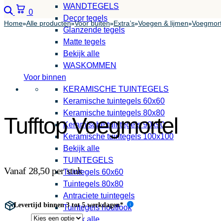
WANDTEGELS
Zoeken
Winkelwagen
0
Decor tegels
Home
Alle producten
Voor buiten
Extra’s
Voegen & lijmen
Voegmort
»
»
»
»
»
Glanzende tegels
Matte tegels
Bekijk alle
WASKOMMEN
Voor binnen
KERAMISCHE TUINTEGELS
Keramische tuintegels 60x60
Keramische tuintegels 80x80
Tufftop Voegmortel
Keramische tuintegels 90x90
Keramische tuintegels 100x100
Bekijk alle
TUINTEGELS
Vanaf 28,50 per stuk
Tuintegels 60x60
Tuintegels 80x80
Antraciete tuintegels
Levertijd binnen 3 tot 5 werkdagen*
i
Tuintegels houtlook
Bekijk alle