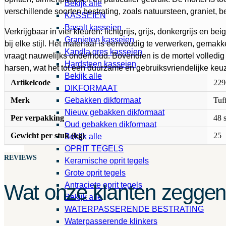
Bekijk alle
verschillende soorten bestrating, zoals natuursteen, graniet, 
KASSEIEN
Basalt kasseien
Verkrijgbaar in vier kleuren: lichtgrijs, grijs, donkergrijs en be
Granieten kasseien
bij elke stijl. Het materiaal is eenvoudig te verwerken, gemak
Kandla gres kasseien
vraagt nauwelijks onderhoud. Bovendien is de mortel volledig
Hardsteen kasseien
harsen, wat het tot een duurzame en gebruiksvriendelijke keu
Bekijk alle
Artikelcode
229
DIKFORMAAT
Merk
Tuf
Gebakken dikformaat
Nieuw gebakken dikformaat
Per verpakking
48 
Oud gebakken dikformaat
Gewicht per stuk (kg)
25
Bekijk alle
OPRIT TEGELS
REVIEWS
Keramische oprit tegels
Grote oprit tegels
Antraciete oprit tegels
Wat onze klanten zegge
Bekijk alle
WATERPASSERENDE BESTRATING
Waterpasserende klinkers