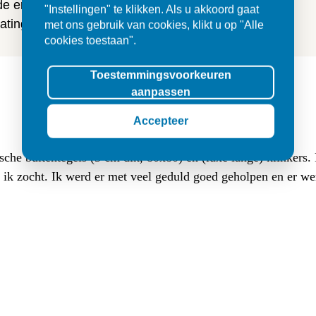
 de ervaringen van onze klanten
"Instellingen" te klikken. Als u akkoord gaat
ting en tegels.
met ons gebruik van cookies, klikt u op "Alle
cookies toestaan".
Toestemmingsvoorkeuren
aanpassen
Accepteer
sche buitentegels (3 cm dik, 80x80) en (luxe lange) klinkers
at ik zocht. Ik werd er met veel geduld goed geholpen en er w