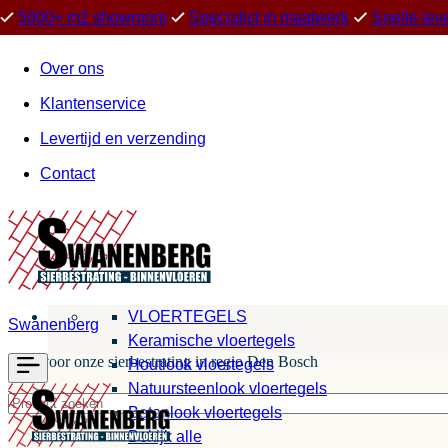
5000+ m2 showroom
Specialist in maatwerk
Snelle lev
Over ons
Klantenservice
Levertijd en verzending
Contact
VLOERTEGELS
Swanenberg
Keramische vloertegels
Kies voor onze sierbestrating in regio Den Bosch
Houtlook vloertegels
Natuursteenlook vloertegels
Betonlook vloertegels
Bekijk alle