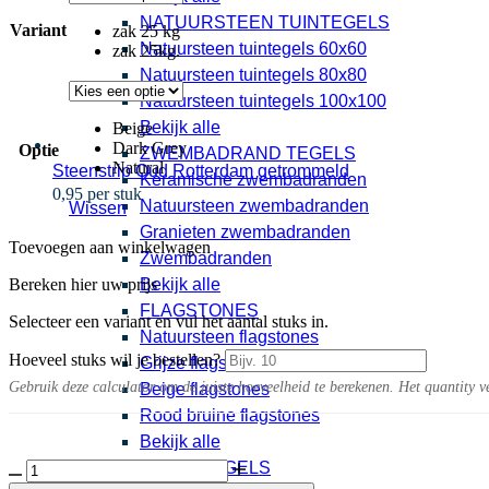
NATUURSTEEN TUINTEGELS
Variant
zak 25 kg
Natuursteen tuintegels 60x60
zak 25kg.
Natuursteen tuintegels 80x80
Natuursteen tuintegels 100x100
Bekijk alle
Beige
Dark Grey
Optie
ZWEMBADRAND TEGELS
Natural
Steenstrip Oud Rotterdam getrommeld
Keramische zwembadranden
0,95 per stuk
Natuursteen zwembadranden
Wissen
Granieten zwembadranden
Toevoegen aan winkelwagen
Zwembadranden
Bereken hier uw prijs
Bekijk alle
FLAGSTONES
Selecteer een variant en vul het aantal stuks in.
Natuursteen flagstones
Hoeveel stuks wil je bestellen?
Grijze flagstones
Gebruik deze calculator om de juiste hoeveelheid te berekenen. Het quantity v
Beige flagstones
Rood bruine flagstones
Bekijk alle
Tufftop
BETONTEGELS
Voegmortel