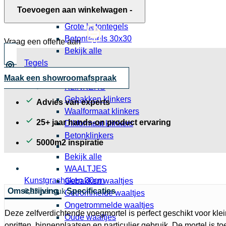
Grijze betontegels
aantal
Toevoegen aan winkelwagen
-
Zwarte betontegels
Grote betontegels
Betontegels 30x30
Vraag een offerte aan
Bekijk alle
Tegels
Slabs
Maak een showroomafspraak
KLINKERS
Gebakken klinkers
Advies van experts
Waalformaat klinkers
25+ jaar hands-on product ervaring
Dikformaat klinkers
Betonklinkers
5000m2 inspiratie
Bekijk alle
WAALTJES
Kunstgrashaken 30cm
Gebakken waaltjes
Omschrijving
Specificaties
0,95 per stuk
Getrommelde waaltjes
Ongetrommelde waaltjes
Deze zelfverdichtende voegmortel is perfect geschikt voor kl
Oude waaltjes
opritten, binnenplaatsen en particulier gebruik. De mortel is 