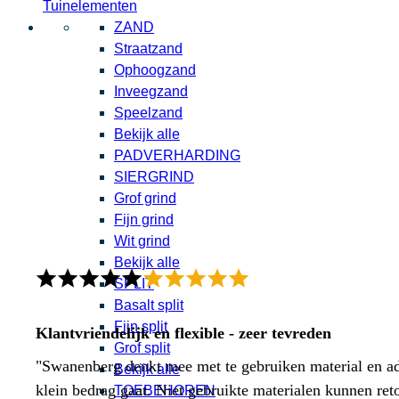
Tuinelementen
ZAND
Straatzand
Ophoogzand
Inveegzand
Speelzand
Bekijk alle
PADVERHARDING
SIERGRIND
Grof grind
Fijn grind
Wit grind
Bekijk alle
SPLIT
Basalt split
Fijn split
Klantvriendelijk en flexible - zeer tevreden
Grof split
"Swanenberg denkt mee met te gebruiken material en adv
Bekijk alle
klein bedrag gaat. Niet gebruikte materialen kunnen ret
TOEBEHOREN