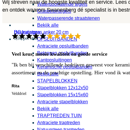
Wij streven naar de hoogste kwaliteit en service. Lees
Waterdoorlatende tegels
en ontdek waarom Swanenberg dé specialist is in bestra
Grasbetontegels
Waterpasserende straatstenen
Bekijk alle
HG kunstgras anker 20 cm
Bestratingen
0,95 per stuk
OPSLUITBANDEN
Antraciete opsluitbanden
Betonnen opsluitbanden
Veel keus, mooie kwaliteit en goede service
Kantopsluitingen
"Ik ben bij verschillende bedrijven geweest voor kerami
Keramische opsluitbanden
assortiment en de prachtige opstelling. Hier vond ik w
Bekijk alle
STAPELBLOKKEN
Rita
Stapelblokken 12x12x50
Velddriel
Stapelblokken 15x15x60
Antraciete stapelblokken
Bekijk alle
TRAPTREDEN TUIN
Antraciete traptreden
Natuursteen traptreden