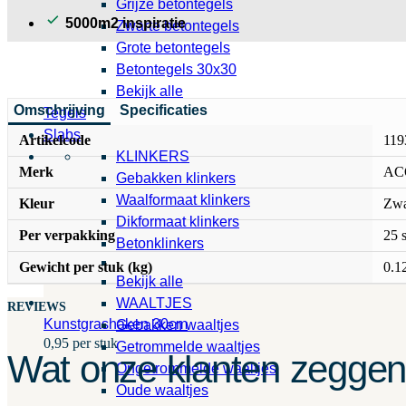
Grijze betontegels
5000m2 inspiratie
Zwarte betontegels
Grote betontegels
Betontegels 30x30
Bekijk alle
Omschrijving
Specificaties
Tegels
Slabs
Artikelcode
119
KLINKERS
Merk
AC
Gebakken klinkers
Waalformaat klinkers
Kleur
Zwa
Dikformaat klinkers
Per verpakking
25 
Betonklinkers
Gewicht per stuk (kg)
0.1
Bekijk alle
WAALTJES
REVIEWS
Kunstgrashaken 30cm
Gebakken waaltjes
0,95 per stuk
Getrommelde waaltjes
Wat onze klanten zegge
Ongetrommelde waaltjes
Oude waaltjes