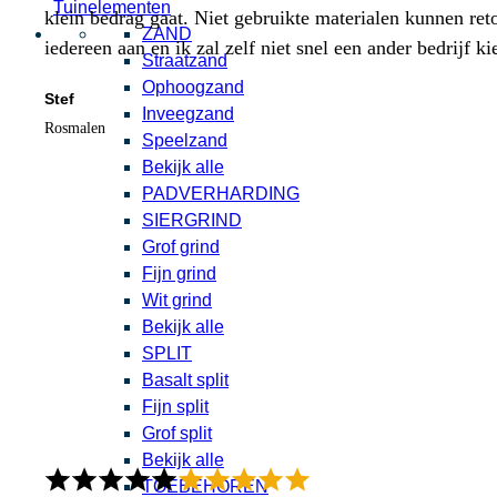
Tuinelementen
klein bedrag gaat. Niet gebruikte materialen kunnen ret
ZAND
iedereen aan en ik zal zelf niet snel een ander bedrijf ki
Straatzand
Ophoogzand
Stef
Inveegzand
Rosmalen
Speelzand
Bekijk alle
PADVERHARDING
SIERGRIND
Grof grind
Fijn grind
Wit grind
Bekijk alle
SPLIT
Basalt split
Fijn split
Grof split
Bekijk alle
TOEBEHOREN