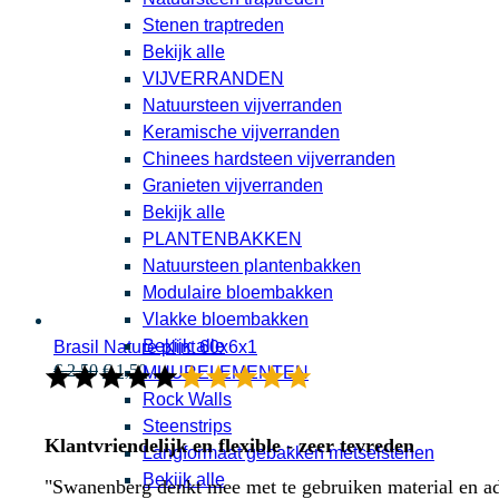
Stenen traptreden
Bekijk alle
VIJVERRANDEN
Natuursteen vijverranden
Keramische vijverranden
Chinees hardsteen vijverranden
Granieten vijverranden
Bekijk alle
PLANTENBAKKEN
Natuursteen plantenbakken
Modulaire bloembakken
Vlakke bloembakken
Bekijk alle
Brasil Nature plint 60x6x1
Oorspronkelijke
Huidige
€
2,50
€
1,50
MUURELEMENTEN
prijs
prijs
Rock Walls
was:
is:
Steenstrips
€ 2,50.
€ 1,50.
Klantvriendelijk en flexible - zeer tevreden
Langformaat gebakken metselstenen
Bekijk alle
"Swanenberg denkt mee met te gebruiken material en adv