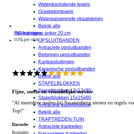
Waterdoorlatende tegels
Grasbetontegels
Waterpasserende straatstenen
Bekijk alle
HG kunstgras anker 20 cm
Bestratingen
0,95 per stuk
OPSLUITBANDEN
Antraciete opsluitbanden
Betonnen opsluitbanden
Kantopsluitingen
Keramische opsluitbanden
Bekijk alle
STAPELBLOKKEN
Stapelblokken 12x12x50
Fijne, snelle en vriendelijke service
Stapelblokken 15x15x60
"Al meerdere malen bij Swanenberg stenen en tegels voor
Antraciete stapelblokken
Top!"
Bekijk alle
TRAPTREDEN TUIN
Danielle
Antraciete traptreden
Rosmalen
Natuursteen traptreden