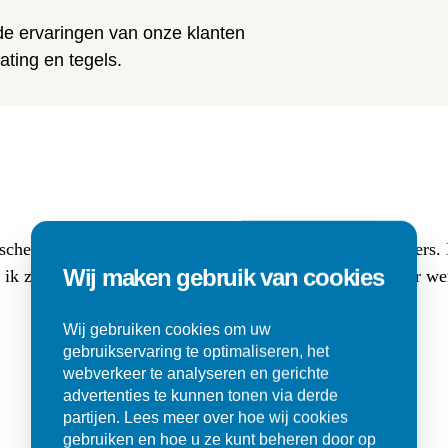
 de ervaringen van onze klanten
ting en tegels.
sche buitentegels (3 cm dik, 80x80) en (luxe lange) klinkers
Wij maken gebruik van cookies
at ik zocht. Ik werd er met veel geduld goed geholpen en er w
Wij gebruiken cookies om uw
gebruikservaring te optimaliseren, het
webverkeer te analyseren en gerichte
advertenties te kunnen tonen via derde
partijen. Lees meer over hoe wij cookies
gebruiken en hoe u ze kunt beheren door op