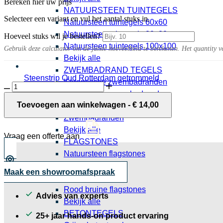
Bereken hier uw prijs
NATUURSTEEN TUINTEGELS
Selecteer een variant en vul het aantal stuks in.
Natuursteen tuintegels 60x60
Natuursteen tuintegels 80x80
Hoeveel stuks wil je bestellen?
Natuursteen tuintegels 100x100
Gebruik deze calculator om de juiste hoeveelheid te berekenen. Het quantity v
Bekijk alle
ZWEMBADRAND TEGELS
Steenstrip Oud Rotterdam getrommeld
Keramische zwembadranden
ACO
0,95 per stuk
Natuursteen zwembadranden
Slimline
Onderuitloop
Toevoegen aan winkelwagen
-
€
14,00
Granieten zwembadranden
80mm
Zwembadranden
aantal
Bekijk alle
Vraag een offerte aan
FLAGSTONES
Natuursteen flagstones
Grijze flagstones
Maak een showroomafspraak
Beige flagstones
Rood bruine flagstones
Advies van experts
Bekijk alle
BETONTEGELS
25+ jaar hands-on product ervaring