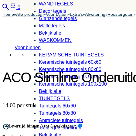
WANDTEGELS
Zoeken
Winkelwagen
0
Decor tegels
Home
Alle producten
Voor buiten
Extra’s
Afwatering
Roostergoten
»
»
»
»
»
»
Glanzende tegels
Matte tegels
Bekijk alle
WASKOMMEN
Voor binnen
KERAMISCHE TUINTEGELS
Keramische tuintegels 60x60
Keramische tuintegels 80x80
ACO Slimline Onderui
Keramische tuintegels 90x90
Keramische tuintegels 100x100
Bekijk alle
TUINTEGELS
14,00 per stuk
Tuintegels 60x60
Tuintegels 80x80
Antraciete tuintegels
Levertijd binnen 3 tot 5 werkdagen*
i
Tuintegels houtlook
Bekijk alle