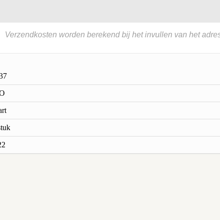
Verzendkosten worden berekend bij het invullen van het adres
37
O
rt
stuk
22
n