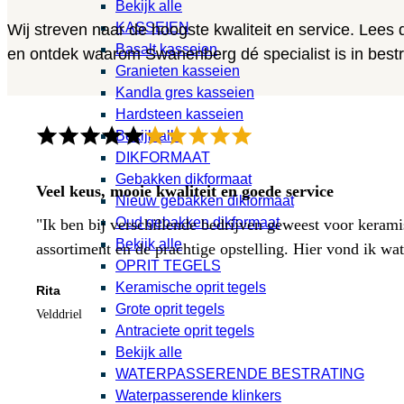
Bekijk alle
KASSEIEN
Wij streven naar de hoogste kwaliteit en service. Lees
Basalt kasseien
en ontdek waarom Swanenberg dé specialist is in bestra
Granieten kasseien
Kandla gres kasseien
Hardsteen kasseien
Bekijk alle
DIKFORMAAT
Gebakken dikformaat
Veel keus, mooie kwaliteit en goede service
Nieuw gebakken dikformaat
Oud gebakken dikformaat
"Ik ben bij verschillende bedrijven geweest voor kerami
Bekijk alle
assortiment en de prachtige opstelling. Hier vond ik w
OPRIT TEGELS
Keramische oprit tegels
Rita
Grote oprit tegels
Velddriel
Antraciete oprit tegels
Bekijk alle
WATERPASSERENDE BESTRATING
Waterpasserende klinkers