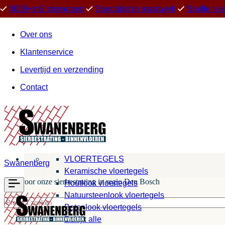
5000+ m2 showroom
Specialist in maatwerk
Snelle lev
Over ons
Klantenservice
Levertijd en verzending
Contact
VLOERTEGELS
Swanenberg
Keramische vloertegels
Kies voor onze sierbestrating in regio Den Bosch
Houtlook vloertegels
Natuursteenlook vloertegels
Betonlook vloertegels
Bekijk alle