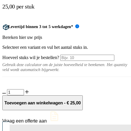
25,00 per stuk
Levertijd binnen 3 tot 5 werkdagen*
i
Bereken hier uw prijs
Selecteer een variant en vul het aantal stuks in.
Hoeveel stuks wil je bestellen?
Gebruik deze calculator om de juiste hoeveelheid te berekenen. Het quantity
veld wordt automatisch bijgewerkt.
R777
Roestomvormer
voor
Toevoegen aan winkelwagen
-
€
25,00
in
de
steen
Vraag een offerte aan
1
liter