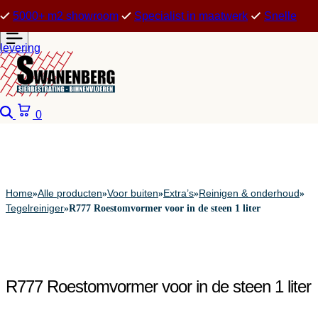
5000+ m2 showroom
Specialist in maatwerk
Snelle
levering
Zoeken
Winkelwagen
0
Home
Alle producten
Voor buiten
Extra’s
Reinigen & onderhoud
»
»
»
»
»
Tegelreiniger
»
R777 Roestomvormer voor in de steen 1 liter
R777 Roestomvormer voor in de steen 1 liter