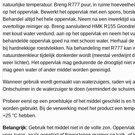
natuurlijke temperatuur. Breng R777 puur, in ruime hoeveelhe
op het oppervlak. Bewerkt het oppervlak met een spons, borste
Behandel altijd het hele oppervlak. Neem na een inwerktijd va
overtollige reiniger op. Breng aansluitend HMK R155 Grondrein
met koud water verdund, aan op het oppervlak en neem het vui
behandelde oppervlak goed na met schoon water. Herhaal de
bij hardnekkige roestvlekken. Na behandeling met R777 kan 
natuursteenkleur tijdelijk donkerder wordt (meestal verdwijnt d
weer lichter). Het oppervlak mag gedurende de droogtijd niet
mag geen water of ander middel worden gereinigd.
Wanneer gebruik wordt gemaakt van waterzuigers, raden wi
Ontschuimer in de waterzuiger te doen (vermindert de schuim
Probeer eerst op een proefstukje of het middel geschikt is en
worden gebruikt. Bij de verwerking moet het product een temp
+25 °C hebben.
Belangrijk:
Gebruik het middel niet in de volle zon. Oppervlak
voor zuren, zoals gepolijst of fijngeslepen marmer en kalk- of k