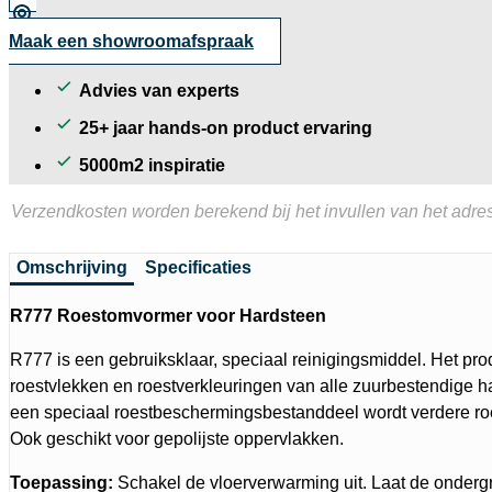
aantal
Maak een showroomafspraak
Advies van experts
25+ jaar hands-on product ervaring
5000m2 inspiratie
Verzendkosten worden berekend bij het invullen van het adres
Omschrijving
Specificaties
R777 Roestomvormer voor Hardsteen
R777 is een gebruiksklaar, speciaal reinigingsmiddel. Het prod
roestvlekken en roestverkleuringen van alle zuur­bestendige 
een speciaal roestbeschermingsbestanddeel wordt verdere ro
Ook geschikt voor gepolijste oppervlakken.
Toepassing:
Schakel de vloerverwarming uit. Laat de ondergr