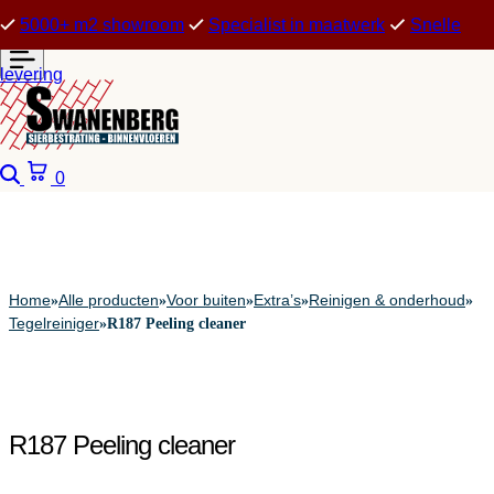
5000+ m2 showroom
Specialist in maatwerk
Snelle
levering
Zoeken
Winkelwagen
0
Home
Alle producten
Voor buiten
Extra’s
Reinigen & onderhoud
»
»
»
»
»
Tegelreiniger
»
R187 Peeling cleaner
R187 Peeling cleaner