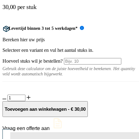
30,00 per stuk
Levertijd binnen 3 tot 5 werkdagen*
i
Bereken hier uw prijs
Selecteer een variant en vul het aantal stuks in.
Hoeveel stuks wil je bestellen?
Gebruik deze calculator om de juiste hoeveelheid te berekenen. Het quantity
veld wordt automatisch bijgewerkt.
R187
Peeling
cleaner
Toevoegen aan winkelwagen
-
€
30,00
aantal
Vraag een offerte aan