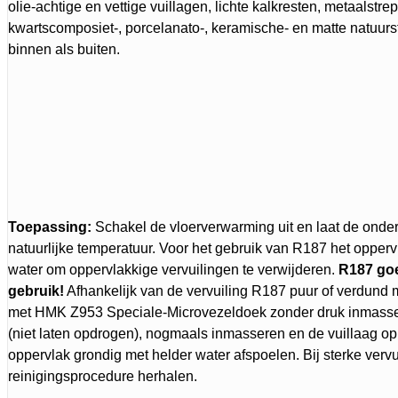
olie-achtige en vettige vuillagen, lichte kalkresten, metaalstr
kwartscomposiet-, porcelanato-, keramische- en matte natuu
binnen als buiten.
Toepassing:
Schakel de vloerverwarming uit en laat de onderg
natuurlijke temperatuur. Voor het gebruik van R187 het opperv
water om oppervlakkige vervuilingen te verwijderen.
R187 go
gebruik!
Afhankelijk van de vervuiling R187 puur of verdund
met HMK Z953 Speciale-Microvezeldoek zonder druk inmasser
(niet laten opdrogen), nogmaals inmasseren en de vuillaag o
oppervlak grondig met helder water afspoelen. Bij sterke vervu
reinigingsprocedure herhalen.