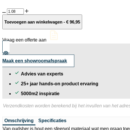
GeoCeramica®
120x30x4
Schots
Toevoegen aan winkelwagen
-
€
96,95
Eiken
aantal
Vraag een offerte aan
Maak een showroomafspraak
Advies van experts
25+ jaar hands-on product ervaring
5000m2 inspiratie
Verzendkosten worden berekend bij het invullen van het adres
Omschrijving
Specificaties
Van oudsher is hout een sfeervol materiaal wat men graag toe