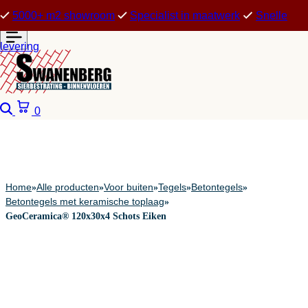
5000+ m2 showroom
Specialist in maatwerk
Snelle
levering
Zoeken
Winkelwagen
0
Home
Alle producten
Voor buiten
Tegels
Betontegels
»
»
»
»
»
Betontegels met keramische toplaag
»
GeoCeramica® 120x30x4 Schots Eiken