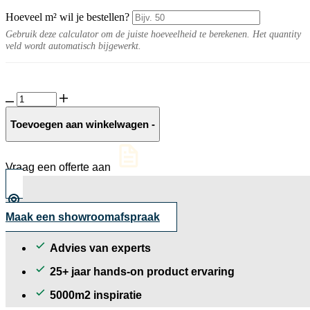
Hoeveel m² wil je bestellen?
Gebruik deze calculator om de juiste hoeveelheid te berekenen. Het quantity
veld wordt automatisch bijgewerkt.
Calcare
10MM
Sand
Toevoegen aan winkelwagen
-
naturel
aantal
Vraag een offerte aan
Maak een showroomafspraak
Advies van experts
25+ jaar hands-on product ervaring
5000m2 inspiratie