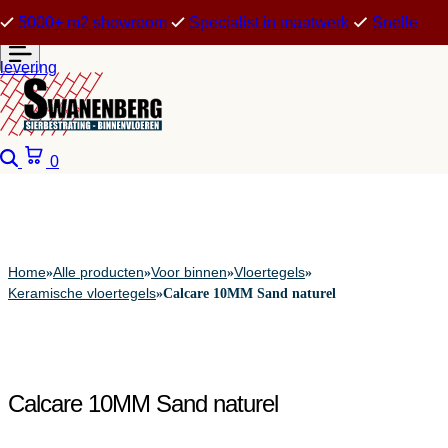
5000+ m2 showroom
Specialist in maatwerk
Snelle
levering
Zoeken
Winkelwagen
0
Home
Alle producten
Voor binnen
Vloertegels
»
»
»
»
Keramische vloertegels
»
Calcare 10MM Sand naturel
Calcare 10MM Sand naturel