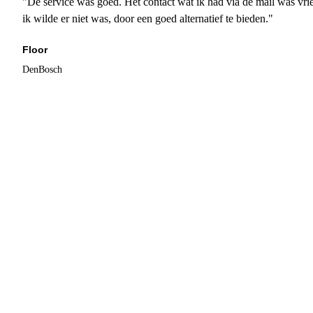
"De service was goed. Het contact wat ik had via de mail was vrie
ik wilde er niet was, door een goed alternatief te bieden."
Floor
DenBosch