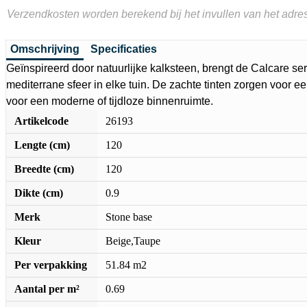
Verzendkosten worden berekend bij het invullen van het adres
Omschrijving
Specificaties
Geïnspireerd door natuurlijke kalksteen, brengt de Calcare se
mediterrane sfeer in elke tuin. De zachte tinten zorgen voor een
voor een moderne of tijdloze binnenruimte.
Artikelcode
26193
Lengte (cm)
120
Breedte (cm)
120
Dikte (cm)
0.9
Merk
Stone base
Kleur
Beige,Taupe
Per verpakking
51.84 m2
Aantal per m²
0.69