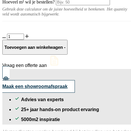
Hoeveel m² wil je bestellen?
Gebruik deze calculator om de juiste hoeveelheid te berekenen. Het quantity
veld wordt automatisch bijgewerkt.
Vida
10MM
Crayon
Toevoegen aan winkelwagen
-
mat
aantal
Vraag een offerte aan
Maak een showroomafspraak
Advies van experts
25+ jaar hands-on product ervaring
5000m2 inspiratie