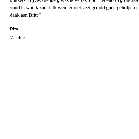
klinkers. Bij Swanenberg was ik verrast door het enorm grote asso
vond ik wat ik zocht. Ik werd er met veel geduld goed geholpen 
dank aan Britt."
Rita
Velddriel