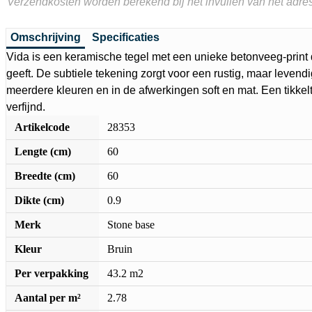
Verzendkosten worden berekend bij het invullen van het adres
Omschrijving
Specificaties
Vida is een keramische tegel met een unieke betonveeg-print d
geeft. De subtiele tekening zorgt voor een rustig, maar levendig
meerdere kleuren en in de afwerkingen soft en mat. Een tikkelt
verfijnd.
Artikelcode
28353
Lengte (cm)
60
Breedte (cm)
60
Dikte (cm)
0.9
Merk
Stone base
Kleur
Bruin
Per verpakking
43.2 m2
Aantal per m²
2.78