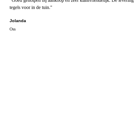
"Goed geholpen bij aankoop en zeer klantvriendelijk. De levering
tegels voor in de tuin."
Jolanda
Oss