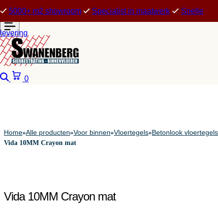
5000+ m2 showroom
Specialist in maatwerk
Snelle
levering
Zoeken
Winkelwagen
0
Home
Alle producten
Voor binnen
Vloertegels
Betonlook vloertegels
»
»
»
»
Vida 10MM Crayon mat
Vida 10MM Crayon mat