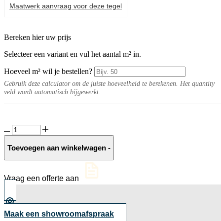
Maatwerk aanvraag voor deze tegel
Bereken hier uw prijs
Selecteer een variant en vul het aantal m² in.
Hoeveel m² wil je bestellen?
Gebruik deze calculator om de juiste hoeveelheid te berekenen. Het quantity
veld wordt automatisch bijgewerkt.
Travertimes
10MM
Beige
Toevoegen aan winkelwagen
-
aantal
Vraag een offerte aan
Maak een showroomafspraak