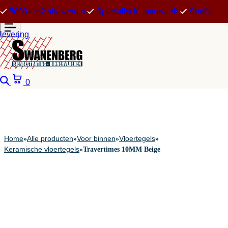
5000+ m2 showroom
Specialist in maatwerk
Snelle
levering
Zoeken
Winkelwagen
0
Home
Alle producten
Voor binnen
Vloertegels
»
»
»
»
Keramische vloertegels
»
Travertimes 10MM Beige