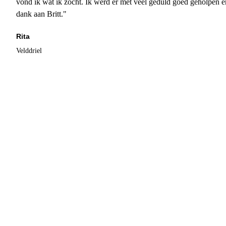
vond ik wat ik zocht. Ik werd er met veel geduld goed geholpen 
dank aan Britt."
Rita
Velddriel