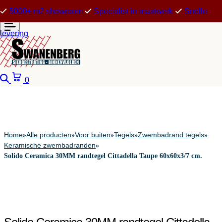
5000+ m2 showroom
Specialist in maatwerk
Snelle
levering
Zoeken
Winkelwagen
0
Home
Alle producten
Voor buiten
Tegels
Zwembadrand tegels
»
»
»
»
»
Keramische zwembadranden
»
Solido Ceramica 30MM randtegel Cittadella Taupe 60x60x3/7 cm.