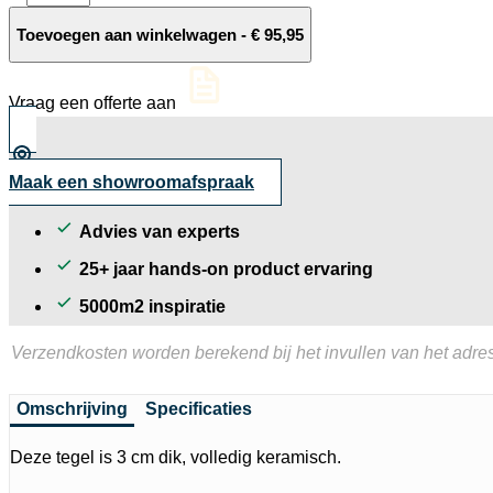
Ceramica
30MM
Toevoegen aan winkelwagen
-
€
95,95
randtegel
Cittadella
Taupe
Vraag een offerte aan
60x60x3/7
cm.
aantal
Maak een showroomafspraak
Advies van experts
25+ jaar hands-on product ervaring
5000m2 inspiratie
Verzendkosten worden berekend bij het invullen van het adres
Omschrijving
Specificaties
Deze tegel is 3 cm dik, volledig keramisch.