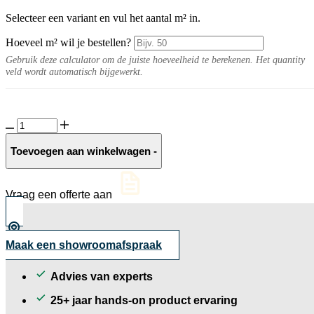
Selecteer een variant en vul het aantal m² in.
Hoeveel m² wil je bestellen?
Gebruik deze calculator om de juiste hoeveelheid te berekenen. Het quantity
veld wordt automatisch bijgewerkt.
Solido
Ceramica
30MM
Toevoegen aan winkelwagen
-
Concreto
Poudre
aantal
Vraag een offerte aan
Maak een showroomafspraak
Advies van experts
25+ jaar hands-on product ervaring