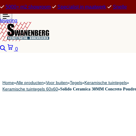
5000+ m2 showroom
Specialist in maatwerk
Snelle
levering
Zoeken
Winkelwagen
0
Home
Alle producten
Voor buiten
Tegels
Keramische tuintegels
»
»
»
»
»
Keramische tuintegels 60x60
»
Solido Ceramica 30MM Concreto Poudr