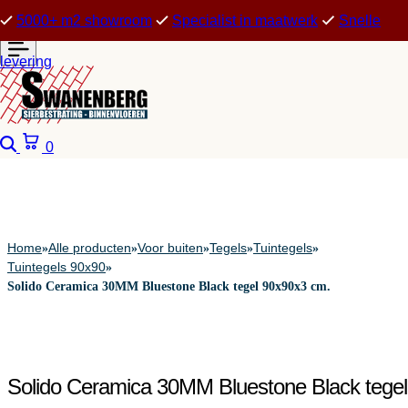
5000+ m2 showroom
Specialist in maatwerk
Snelle
levering
Zoeken
Winkelwagen
0
Home
Alle producten
Voor buiten
Tegels
Tuintegels
»
»
»
»
»
Tuintegels 90x90
»
Solido Ceramica 30MM Bluestone Black tegel 90x90x3 cm.
Solido Ceramica 30MM Bluestone Black tegel