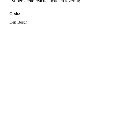
"Super snelle reactie, actie en levering!"
Ciske
Den Bosch