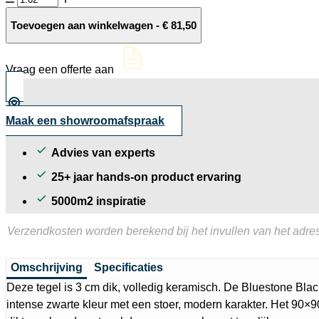
Ceramica
30MM
Toevoegen aan winkelwagen
-
€
81,50
Bluestone
Black
tegel
Vraag een offerte aan
90x90x3
cm.
aantal
Maak een showroomafspraak
Advies van experts
25+ jaar hands-on product ervaring
5000m2 inspiratie
Verzendkosten worden berekend bij het invullen van het adres
Omschrijving
Specificaties
Deze tegel is 3 cm dik, volledig keramisch. De Bluestone Bla
intense zwarte kleur met een stoer, modern karakter. Het 90×