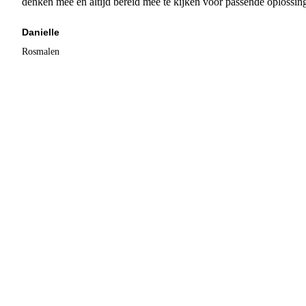
denken mee en altijd bereid mee te kijken voor passende oplossin
Danielle
Rosmalen