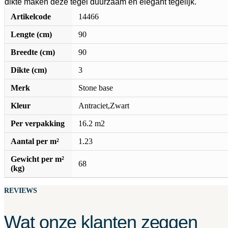
dikte maken deze tegel duurzaam en elegant tegelijk.
Artikelcode
14466
Lengte (cm)
90
Breedte (cm)
90
Dikte (cm)
3
Merk
Stone base
Kleur
Antraciet,Zwart
Per verpakking
16.2 m2
Aantal per m²
1.23
Gewicht per m²
68
(kg)
REVIEWS
Wat onze klanten zeggen