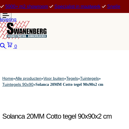
5000+ m2 showroom
Specialist in maatwerk
Snelle
levering
Zoeken
Winkelwagen
0
Home
Alle producten
Voor buiten
Tegels
Tuintegels
»
»
»
»
»
Tuintegels 90x90
»
Solanca 20MM Cotto tegel 90x90x2 cm
Solanca 20MM Cotto tegel 90x90x2 cm