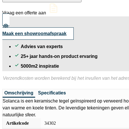
90x90x2
cm
Vraag een offerte aan
aantal
Maak een showroomafspraak
Advies van experts
25+ jaar hands-on product ervaring
5000m2 inspiratie
Verzendkosten worden berekend bij het invullen van het adres
Omschrijving
Specificaties
Solanca is een keramische tegel geïnspireerd op verweerd ho
van warme en koele tinten. De levendige tekeningen geven elk
natuurlijke sfeer.​
Artikelcode
34302