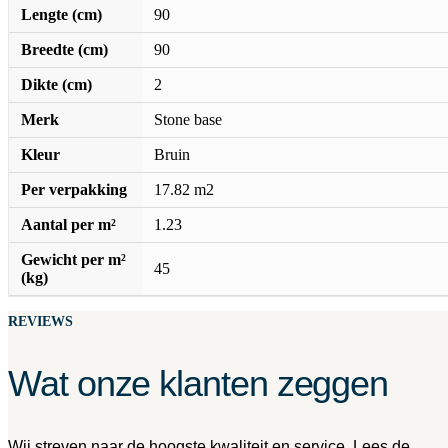
Lengte (cm)
90
Breedte (cm)
90
Dikte (cm)
2
Merk
Stone base
Kleur
Bruin
Per verpakking
17.82 m2
Aantal per m²
1.23
Gewicht per m²
45
(kg)
REVIEWS
Wat onze klanten zeggen
Wij streven naar de hoogste kwaliteit en service. Lees de