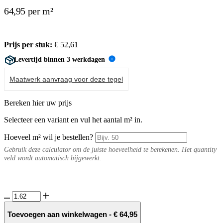
64,95 per m²
Prijs per stuk:
€
52,61
Levertijd binnen 3 werkdagen
i
Maatwerk aanvraag voor deze tegel
Bereken hier uw prijs
Selecteer een variant en vul het aantal m² in.
Hoeveel m² wil je bestellen?
Gebruik deze calculator om de juiste hoeveelheid te berekenen. Het quantity
veld wordt automatisch bijgewerkt.
Solanca
20MM
Cotto
Toevoegen aan winkelwagen
-
€
64,95
tegel