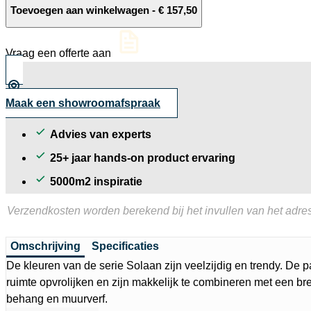
10MM
Toevoegen aan winkelwagen
-
€
157,50
Ether
decor
tegel
Vraag een offerte aan
mat
35x35
cm
aantal
Maak een showroomafspraak
Advies van experts
25+ jaar hands-on product ervaring
5000m2 inspiratie
Verzendkosten worden berekend bij het invullen van het adres
Omschrijving
Specificaties
De kleuren van de serie Solaan zijn veelzijdig en trendy. De 
ruimte opvrolijken en zijn makkelijk te combineren met een b
behang en muurverf.