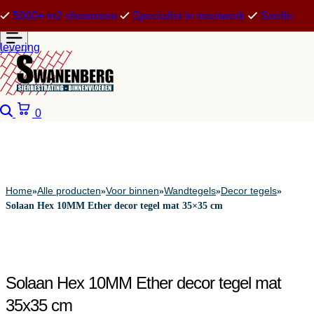
5000+ m2 showroom
Specialist in maatwerk
Snelle
levering
Zoeken
Winkelwagen
0
Home
Alle producten
Voor binnen
Wandtegels
Decor tegels
»
»
»
»
»
Solaan Hex 10MM Ether decor tegel mat 35×35 cm
Solaan Hex 10MM Ether decor tegel mat
35x35 cm