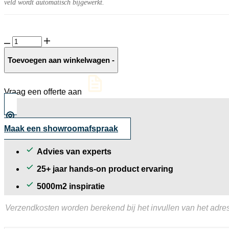
veld wordt automatisch bijgewerkt.
Sereen
10MM
Chip
Toevoegen aan winkelwagen
-
soft
aantal
Vraag een offerte aan
Maak een showroomafspraak
Advies van experts
25+ jaar hands-on product ervaring
5000m2 inspiratie
Verzendkosten worden berekend bij het invullen van het adres