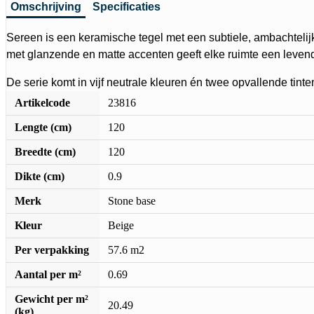
Omschrijving
Specificaties
Sereen is een keramische tegel met een subtiele, ambachtelijk
met glanzende en matte accenten geeft elke ruimte een levend
De serie komt in vijf neutrale kleuren én twee opvallende tint
Artikelcode
23816
Lengte (cm)
120
Breedte (cm)
120
Dikte (cm)
0.9
Merk
Stone base
Kleur
Beige
Per verpakking
57.6 m2
Aantal per m²
0.69
Gewicht per m²
20.49
(kg)