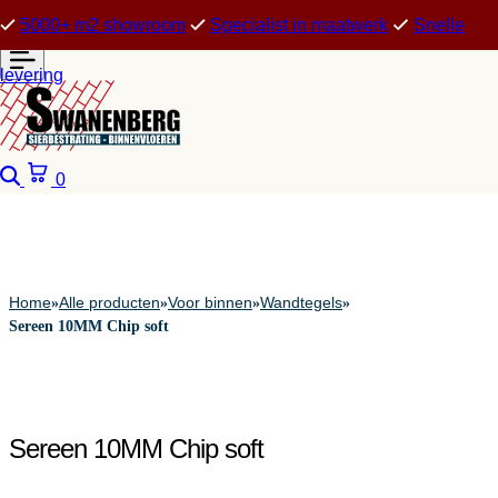
5000+ m2 showroom
Specialist in maatwerk
Snelle
levering
Zoeken
Winkelwagen
0
Home
Alle producten
Voor binnen
Wandtegels
»
»
»
»
Sereen 10MM Chip soft
Sereen 10MM Chip soft