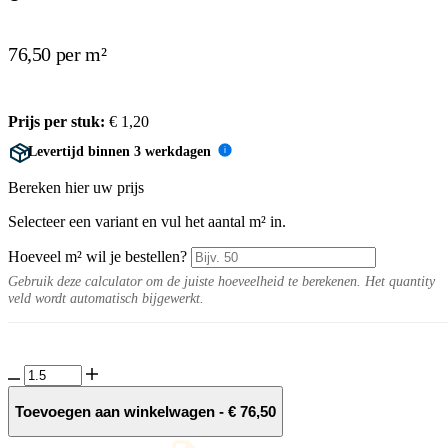
76,50 per m²
Prijs per stuk:
€
1,20
Levertijd binnen 3 werkdagen
i
Bereken hier uw prijs
Selecteer een variant en vul het aantal m² in.
Hoeveel m² wil je bestellen?
Gebruik deze calculator om de juiste hoeveelheid te berekenen. Het quantity
veld wordt automatisch bijgewerkt.
Plat
gestraat
Straakbaksteen
Toevoegen aan winkelwagen
-
€
76,50
Cendre
getrommeld