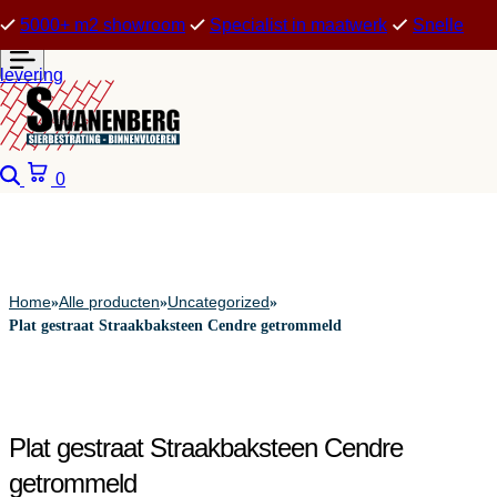
5000+ m2 showroom
Specialist in maatwerk
Snelle
levering
Zoeken
Winkelwagen
0
Home
Alle producten
Uncategorized
»
»
»
Plat gestraat Straakbaksteen Cendre getrommeld
Plat gestraat Straakbaksteen Cendre
getrommeld